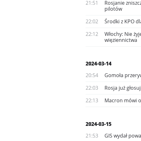
21:51
Rosjanie zniszc
pilotów
22:02
Środki z KPO dl
22:12
Włochy: Nie żyje
więziennictwa
2024-03-14
20:54
Gomoła przeryw
22:03
Rosja już głosu
22:13
Macron mówi o 
2024-03-15
21:53
GIS wydał powa