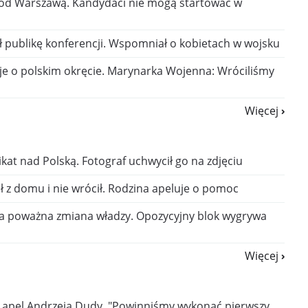
od Warszawą. Kandydaci nie mogą startować w
ił publikę konferencji. Wspomniał o kobietach w wojsku
e o polskim okręcie. Marynarka Wojenna: Wróciliśmy
Więcej
kat nad Polską. Fotograf uchwycił go na zdjęciu
ł z domu i nie wrócił. Rodzina apeluje o pomoc
ka poważna zmiana władzy. Opozycyjny blok wygrywa
Więcej
 apel Andrzeja Dudy. "Powinniśmy wykonać pierwszy