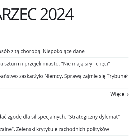
RZEC 2024
osób z tą chorobą. Niepokojące dane
i szturm i przejęli miasto. "Nie mają siły i chęci"
aństwo zaskarżyło Niemcy. Sprawą zajmie się Trybunał
Więcej
ć zgodę dla sił specjalnych. "Strategiczny dylemat"
alne". Zełenski krytykuje zachodnich polityków