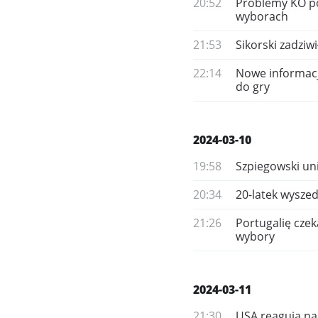
20:52
Problemy KO p
wyborach
21:53
Sikorski zadziw
22:14
Nowe informacj
do gry
2024-03-10
19:58
Szpiegowski uni
20:34
20-latek wyszed
21:26
Portugalię cze
wybory
2024-03-11
21:30
USA reagują na