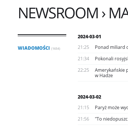
NEWSROOM › MA
2024-03-01
21:25
Ponad miliard 
WIADOMOŚCI
(1654)
21:34
Pokonali rosyjsk
22:25
Amerykańskie p
w Hadze
2024-03-02
21:15
Paryż może wyda
21:56
"To niedopuszcz