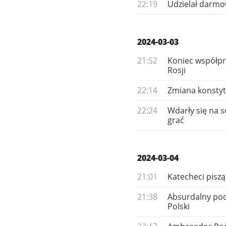
22:19
Udzielał darmow
2024-03-03
21:52
Koniec współpr
Rosji
22:14
Zmiana konstyt
22:24
Wdarły się na s
grać
2024-03-04
21:01
Katecheci piszą 
21:38
Absurdalny pod
Polski