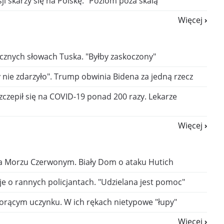
 skarży się na Polskę. "Poziom poza skalą"
Więcej
tycznych słowach Tuska. "Byłby zaskoczony"
y nie zdarzyło". Trump obwinia Bidena za jedną rzecz
szczepił się na COVID-19 ponad 200 razy. Lekarze
Więcej
a Morzu Czerwonym. Biały Dom o ataku Hutich
e o rannych policjantach. "Udzielana jest pomoc"
gorącym uczynku. W ich rękach nietypowe "łupy"
Więcej