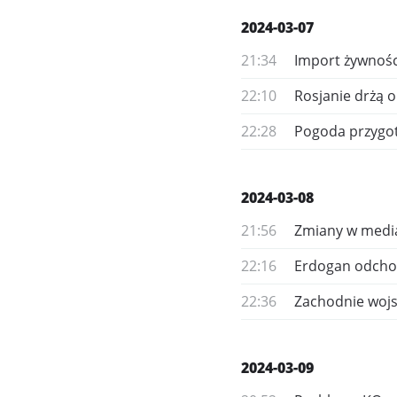
2024-03-07
21:34
Import żywności
22:10
Rosjanie drżą 
22:28
Pogoda przygot
2024-03-08
21:56
Zmiany w media
22:16
Erdogan odchod
22:36
Zachodnie wojs
2024-03-09