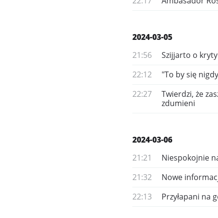
22:17
Ambasador Rosji
2024-03-05
21:56
Szijjarto o kry
22:12
"To by się nigd
22:27
Twierdzi, że za
zdumieni
2024-03-06
21:21
Niespokojnie n
21:32
Nowe informacj
22:13
Przyłapani na 