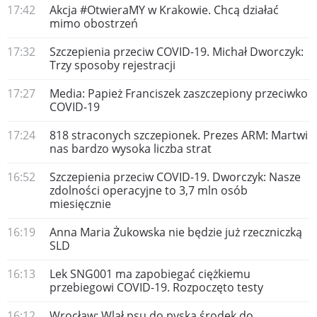
17:42
Akcja #OtwieraMY w Krakowie. Chcą działać
mimo obostrzeń
17:32
Szczepienia przeciw COVID-19. Michał Dworczyk:
Trzy sposoby rejestracji
17:27
Media: Papież Franciszek zaszczepiony przeciwko
COVID-19
17:24
818 straconych szczepionek. Prezes ARM: Martwi
nas bardzo wysoka liczba strat
16:52
Szczepienia przeciw COVID-19. Dworczyk: Nasze
zdolności operacyjne to 3,7 mln osób
miesięcznie
16:19
Anna Maria Żukowska nie będzie już rzeczniczką
SLD
16:13
Lek SNG001 ma zapobiegać ciężkiemu
przebiegowi COVID-19. Rozpoczęto testy
16:12
Wrocław: Wlał psu do pyska środek do