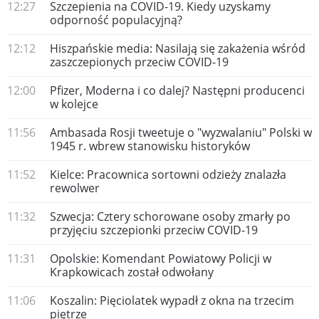
12:27
Szczepienia na COVID-19. Kiedy uzyskamy
odporność populacyjną?
12:12
Hiszpańskie media: Nasilają się zakażenia wśród
zaszczepionych przeciw COVID-19
12:00
​Pfizer, Moderna i co dalej? Następni producenci
w kolejce
11:56
​Ambasada Rosji tweetuje o "wyzwalaniu" Polski w
1945 r. wbrew stanowisku historyków
11:52
Kielce: Pracownica sortowni odzieży znalazła
rewolwer
11:32
Szwecja: Cztery schorowane osoby zmarły po
przyjęciu szczepionki przeciw COVID-19
11:31
​Opolskie: Komendant Powiatowy Policji w
Krapkowicach został odwołany
11:06
Koszalin: Pięciolatek wypadł z okna na trzecim
piętrze