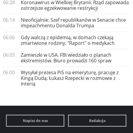
06:28
Koronawirus w Wielkiej Brytanii. Rząd zapowiada
ostrzejsze egzekwowanie restrykcji
06:14
Nieoficjalnie: Szef republikanów w Senacie chce
impeachmentu Donalda Trumpa
06:06
Gdy walczą z epidemią, w domach czekają
zmartwione rodziny. "Raport" o medykach
06:03
Zamieszki w USA. FBI wiedziało o planach
ekstremistów. Biuro prowadzi 160 spraw
06:00
Wysyłał prezesa PiS na emeryturę, pracuje z
Kingą Dudą. Łukasz Rzepecki w rozmowie z
Interią
Napisz do nas
Redakcja