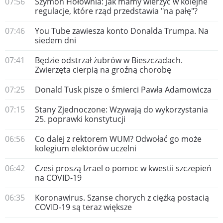
07:56
Szymon Hołownia: Jak mamy wierzyć w kolejne
regulacje, które rząd przedstawia "na pałę"?
07:46
You Tube zawiesza konto Donalda Trumpa. Na
siedem dni
07:41
Będzie odstrzał żubrów w Bieszczadach.
Zwierzęta cierpią na groźną chorobę
07:25
Donald Tusk pisze o śmierci Pawła Adamowicza
07:15
Stany Zjednoczone: Wzywają do wykorzystania
25. poprawki konstytucji
06:56
Co dalej z rektorem WUM? Odwołać go może
kolegium elektorów uczelni
06:42
Czesi proszą Izrael o pomoc w kwestii szczepień
na COVID-19
06:35
Koronawirus. Szanse chorych z ciężką postacią
COVID-19 są teraz większe