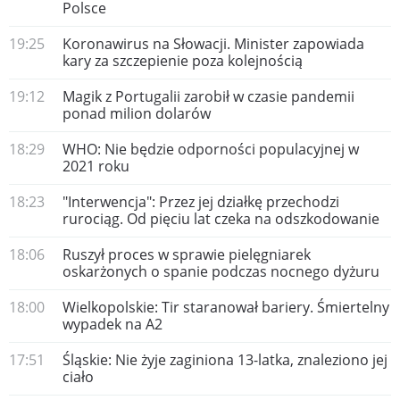
Polsce
19:25
Koronawirus na Słowacji. Minister zapowiada
kary za szczepienie poza kolejnością
19:12
Magik z Portugalii zarobił w czasie pandemii
ponad milion dolarów
18:29
WHO: Nie będzie odporności populacyjnej w
2021 roku
18:23
"Interwencja": Przez jej działkę przechodzi
rurociąg. Od pięciu lat czeka na odszkodowanie
18:06
Ruszył proces w sprawie pielęgniarek
oskarżonych o spanie podczas nocnego dyżuru
18:00
Wielkopolskie: Tir staranował bariery. Śmiertelny
wypadek na A2
17:51
Śląskie: Nie żyje zaginiona 13-latka, znaleziono jej
ciało