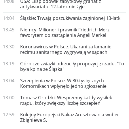
14:08
USA: Eksplodował zabytkowy granat z
antykwariatu. 12-latek nie żyje
14:04
Śląskie: Trwają poszukiwania zaginionej 13-latki
13:45
​Niemcy: Milioner i prawnik Friedrich Merz
faworytem do zastąpienia Angeli Merkel
13:30
Koronawirus w Polsce. Ukarani za łamanie
reżimu sanitarnego wygrywają w sądach
13:19
Górnicze związki odrzuciły propozycję rządu. "To
była kpina ze Śląska"
13:04
Szczepienia w Polsce. W 30-tysięcznych
Komornikach wpłynęło jedno zgłoszenie
13:00
Tomasz ​Grodzki: Wesprzemy każdy wysiłek
rządu, który zwiększy liczbę szczepień
12:59
Kolejny Europejski Nakaz Aresztowania wobec
Zbigniewa S.