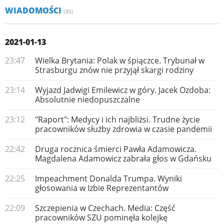
WIADOMOŚCI
(85)
2021-01-13
23:47
Wielka Brytania: Polak w śpiączce. Trybunał w
Strasburgu znów nie przyjął skargi rodziny
23:14
Wyjazd Jadwigi Emilewicz w góry. Jacek Ozdoba:
Absolutnie niedopuszczalne
23:12
"Raport": Medycy i ich najbliżsi. Trudne życie
pracowników służby zdrowia w czasie pandemii
22:42
Druga rocznica śmierci Pawła Adamowicza.
Magdalena Adamowicz zabrała głos w Gdańsku
22:25
Impeachment Donalda Trumpa. Wyniki
głosowania w Izbie Reprezentantów
22:09
Szczepienia w Czechach. Media: Część
pracowników SZU pominęła kolejkę