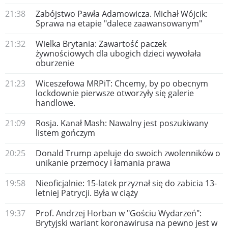
21:38
Zabójstwo Pawła Adamowicza. Michał Wójcik:
Sprawa na etapie "dalece zaawansowanym"
21:32
Wielka Brytania: Zawartość paczek
żywnościowych dla ubogich dzieci wywołała
oburzenie
21:23
Wiceszefowa MRPiT: Chcemy, by po obecnym
lockdownie pierwsze otworzyły się galerie
handlowe.
21:09
Rosja. Kanał Mash: Nawalny jest poszukiwany
listem gończym
20:25
Donald Trump apeluje do swoich zwolenników o
unikanie przemocy i łamania prawa
19:58
Nieoficjalnie: 15-latek przyznał się do zabicia 13-
letniej Patrycji. Była w ciąży
19:37
Prof. Andrzej Horban w "Gościu Wydarzeń":
Brytyjski wariant koronawirusa na pewno jest w