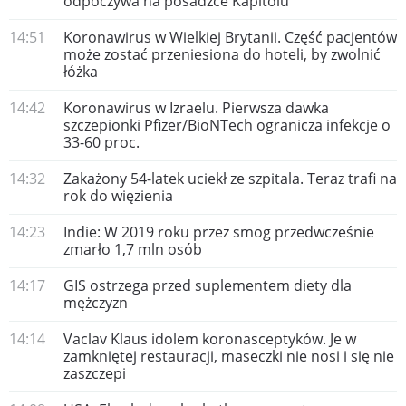
odpoczywa na posadzce Kapitolu
14:51
Koronawirus w Wielkiej Brytanii. Część pacjentów
może zostać przeniesiona do hoteli, by zwolnić
łóżka
14:42
Koronawirus w Izraelu. Pierwsza dawka
szczepionki Pfizer/BioNTech ogranicza infekcje o
33-60 proc.
14:32
Zakażony 54-latek uciekł ze szpitala. Teraz trafi na
rok do więzienia
14:23
Indie: W 2019 roku przez smog przedwcześnie
zmarło 1,7 mln osób
14:17
GIS ostrzega przed suplementem diety dla
mężczyzn
14:14
Vaclav Klaus idolem koronasceptyków. Je w
zamkniętej restauracji, maseczki nie nosi i się nie
zaszczepi