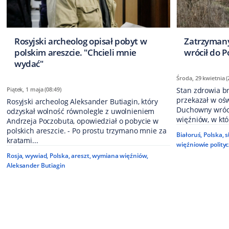
Rosyjski archeolog opisał pobyt w
Zatrzymany
polskim areszcie. "Chcieli mnie
wrócił do P
wydać"
Środa, 29 kwietnia (
Piątek, 1 maja (08:49)
Stan zdrowia br
przekazał w oś
Rosyjski archeolog Aleksander Butiagin, który
Duchowny wróci
odzyskał wolność równolegle z uwolnieniem
więźniów, w któr
Andrzeja Poczobuta, opowiedział o pobycie w
polskich areszcie. - Po prostu trzymano mnie za
Białoruś
,
Polska
,
s
kratami...
więźniowie polityc
Rosja
,
wywiad
,
Polska
,
areszt
,
wymiana więźniów
,
Aleksander Butiagin