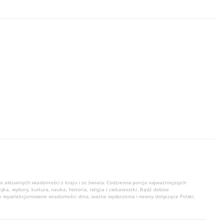
o aktualnych wiadomości z kraju i ze świata. Codzienna porcja najważniejszych
tyka, wybory, kultura, nauka, historia, religia i ciekawostki. Bądź dobrze
e wyselekcjonowane wiadomości dnia, ważne wydarzenia i newsy dotyczące Polski,