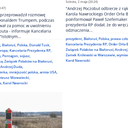
Sobota, 2 maja (20:24)
3:47)
"Andrzej Poczobut odbierze z rą
Karola Nawrockiego Order Orła Bi
 przeprowadził rozmowę
poinformował Paweł Szefernaker.
 Donaldem Trumpem, podczas
prezydenta RP dodał, że do wręc
ował za pomoc w uwolnieniu
odznaczenia...
buta - informuje Kancelaria
"Istotnym...
prezydent
,
Białoruś
,
Polska
,
prawa czł
Kancelaria Prezydenta RP
,
Order Orła 
t
,
Białoruś
,
Polska
,
Donald Tusk
,
Związek Polaków na Białorusi
,
Andrzej
uropa
,
Kancelaria Prezydenta RP
,
Zamek Królewski w Warszawie
,
wymia
o
,
Pentagon
,
sojusz
,
Karol Nawrocki
ka
,
Związek Polaków na Białorusi
,
Andrzej Duda
,
zenka
,
mniejszość polska
,
armia USA
,
teusz Morawiecki
,
w
,
Karol Nawrocki