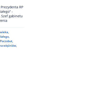
k Prezydenta RP
ałego" -
 Szef gabinetu
zenia
owieka
,
Białego
,
 Poczobut
,
na więźniów
,