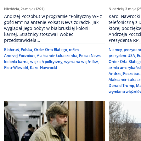
Niedziela, 24 maja (12:21)
Niedziela, 3 maja (2
Andrzej Poczobut w programie "Polityczny WF z
Karol Nawrocki
gościem" na antenie Polsat News zdradził, jak
telefoniczną z
wyglądał jego pobyt w białoruskiej kolonii
której podzięk
karnej. Strażnicy stosowali wobec
Andrzeja Poczo
przedstawiciela...
Prezydenta RP. 
Białoruś
,
Polska
,
Order Orła Białego
,
reżim
,
Niemcy
,
prezyden
Andrzej Poczobut
,
Alaksandr Łukaszenka
,
Polsat News
,
prezydent USA
,
E
kolonia karna
,
więzień polityczny
,
wymiana więźniów
,
Order Orła Białeg
Piotr Witwicki
,
Karol Nawrocki
armia amerykańs
Andrzej Poczobut
,
Alaksandr Łukas
Donald Trump
,
Ma
wymiana więźnió