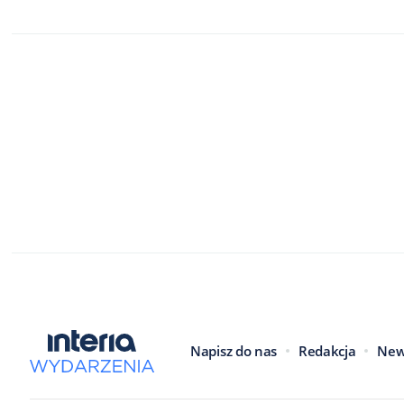
Napisz do nas
Redakcja
New