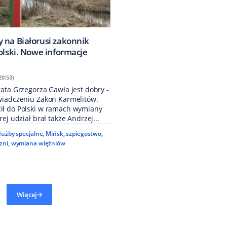
 na Białorusi zakonnik
olski. Nowe informacje
20:53)
ata Grzegorza Gawła jest dobry -
wiadczeniu Zakon Karmelitów.
ł do Polski w ramach wymiany
ej udział brał także Andrzej...
łużby specjalne
,
Mińsk
,
szpiegostwo
,
zni
,
wymiana więźniów
Więcej