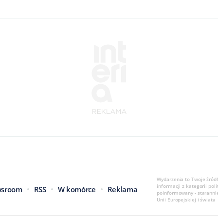
Wydarzenia to Twoje źródł
informacji z kategorii poli
sroom
RSS
W komórce
Reklama
poinformowany - staranni
Unii Europejskiej i świata