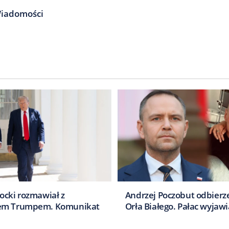
Wiadomości
ocki rozmawiał z
Andrzej Poczobut odbierz
em Trumpem. Komunikat
Orła Białego. Pałac wyjawi