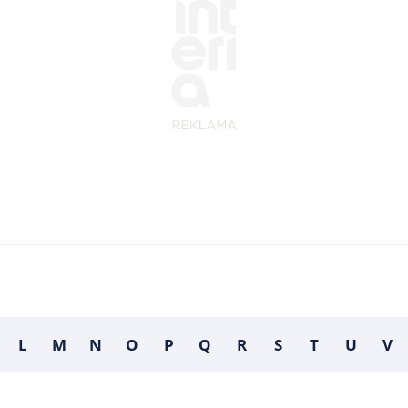
L
M
N
O
P
Q
R
S
T
U
V