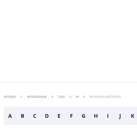
INTERIA
WYDARZENIA
TAGI
W
WYMIANA WIĘŹNIÓW
A
B
C
D
E
F
G
H
I
J
K