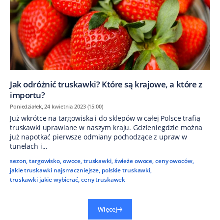
Jak odróżnić truskawki? Które są krajowe, a które z
importu?
Poniedziałek, 24 kwietnia 2023 (15:00)
Już wkrótce na targowiska i do sklepów w całej Polsce trafią
truskawki uprawiane w naszym kraju. Gdzieniegdzie można
już napotkać pierwsze odmiany pochodzące z upraw w
tunelach i...
sezon
,
targowisko
,
owoce
,
truskawki
,
świeże owoce
,
ceny owoców
,
jakie truskawki najsmaczniejsze
,
polskie truskawki
,
truskawki jakie wybierać
,
ceny truskawek
Więcej