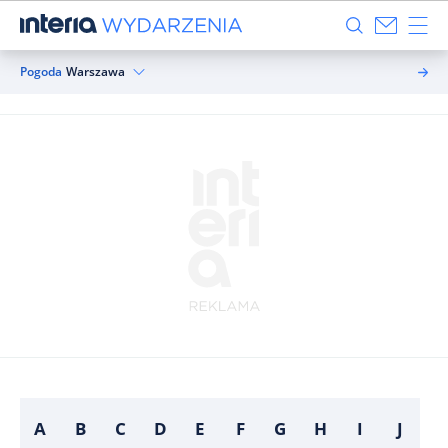
Pogoda
Warszawa
A
B
C
D
E
F
G
H
I
J