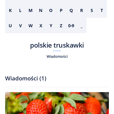
K
L
M
N
O
P
Q
R
S
T
U
V
W
X
Y
Z
0-9
_
polskie truskawki
Wiadomości
Wiadomości
(
1
)