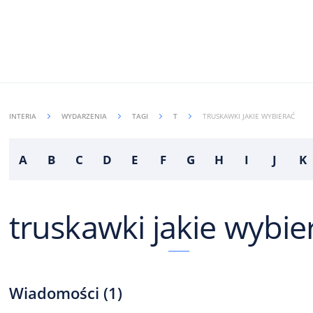
INTERIA
WYDARZENIA
TAGI
T
TRUSKAWKI JAKIE WYBIERAĆ
A
B
C
D
E
F
G
H
I
J
K
truskawki jakie wybie
Wiadomości
(
1
)