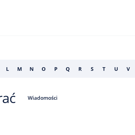
L
M
N
O
P
Q
R
S
T
U
V
rać
Wiadomości