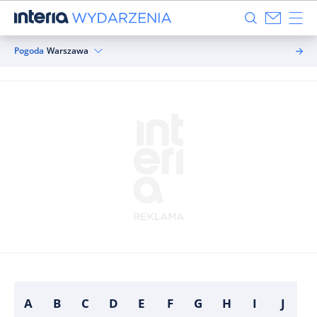
Pogoda
Warszawa
A
B
C
D
E
F
G
H
I
J