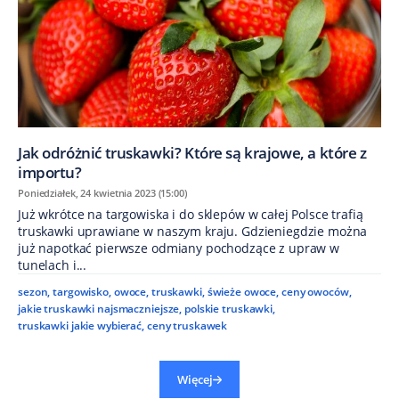
Jak odróżnić truskawki? Które są krajowe, a które z
importu?
Poniedziałek, 24 kwietnia 2023 (15:00)
Już wkrótce na targowiska i do sklepów w całej Polsce trafią
truskawki uprawiane w naszym kraju. Gdzieniegdzie można
już napotkać pierwsze odmiany pochodzące z upraw w
tunelach i...
sezon
,
targowisko
,
owoce
,
truskawki
,
świeże owoce
,
ceny owoców
,
jakie truskawki najsmaczniejsze
,
polskie truskawki
,
truskawki jakie wybierać
,
ceny truskawek
Więcej