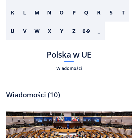
K
L
M
N
O
P
Q
R
S
T
U
V
W
X
Y
Z
0-9
_
Polska w UE
Wiadomości
Wiadomości
(
10
)