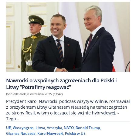
Nawrocki o wspólnych zagrożeniach dla Polski i
Litwy "Potrafimy reagować"
Poniedziałek, 8 września 2025 (13:42)
Prezydent Karol Nawrocki, podczas wizyty w Wilnie, rozmawiał
z prezydentem Litwy Gitanasem Nausedą na temat zagrożeń
ze strony Rosji, w tym o toczącej się wojnie hybrydowej. -
Tego...
UE
,
Waszyngton
,
Litwa
,
Ameryka
,
NATO
,
Donald Trump
,
Gitanas Nauseda
,
Karol Nawrocki
,
Polska w UE