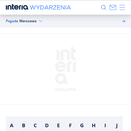
Pogoda
Warszawa
A
B
C
D
E
F
G
H
I
J