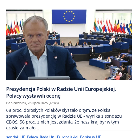
Prezydencja Polski w Radzie Unii Europejskiej.
Polacy wystawili ocenę
Poniedziałek, 28 lipca 2025 (18:43)
68 proc. dorosłych Polaków słyszało o tym, że Polska
sprawowała prezydencję w Radzie UE - wynika z sondażu
CBOS. 56 proc. z nich jest zdania, że nasz kraj był w tym
czasie za mało...
sondaż
,
UE
,
Polacy
,
Rada Unii Europejskiej
,
Polska w UE