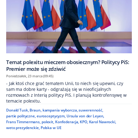
Temat polexitu mieczem obosiecznym? Politycy PiS:
Premier może się zdziwić
Poniedziałek, 23 marca (09:45)
- Jak ktoś chce grać tematem Unii, to niech się upewni, czy
sam ma dobre karty - odgrażają się w nieoficjalnych
rozmowach z Interią politycy PiS. I planują kontrofensywę w
temacie polexitu.
Donald Tusk
,
Braun
,
kampania wyborcza
,
suwerenność
,
partie polityczne
,
eurosceptycyzm
,
Ursula von der Leyen
,
Frans Timmermans
,
polexit
,
Konfederacja
,
KPO
,
Karol Nawrocki
,
weto prezydenckie
,
Polska w UE