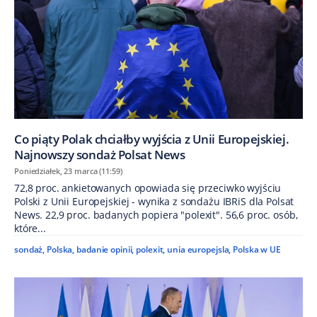
Co piąty Polak chciałby wyjścia z Unii Europejskiej.
Najnowszy sondaż Polsat News
Poniedziałek, 23 marca (11:59)
72,8 proc. ankietowanych opowiada się przeciwko wyjściu
Polski z Unii Europejskiej - wynika z sondażu IBRiS dla Polsat
News. 22,9 proc. badanych popiera "polexit". 56,6 proc. osób,
które...
sondaż
,
Polska
,
badanie opinii
,
polexit
,
unia europejsla
,
Polska w UE