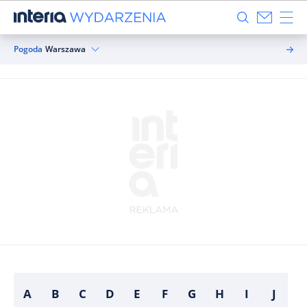
Pogoda
Warszawa
A
B
C
D
E
F
G
H
I
J