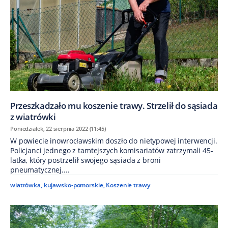
Przeszkadzało mu koszenie trawy. Strzelił do sąsiada
z wiatrówki
Poniedziałek, 22 sierpnia 2022 (11:45)
W powiecie inowrocławskim doszło do nietypowej interwencji.
Policjanci jednego z tamtejszych komisariatów zatrzymali 45-
latka, który postrzelił swojego sąsiada z broni
pneumatycznej....
wiatrówka
,
kujawsko-pomorskie
,
Koszenie trawy