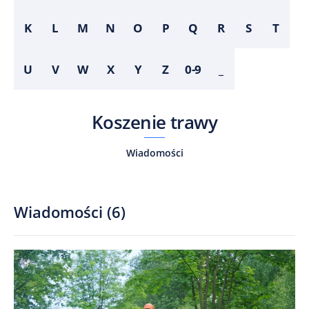
K
L
M
N
O
P
Q
R
S
T
U
V
W
X
Y
Z
0-9
_
Koszenie trawy
Wiadomości
Wiadomości
(
6
)