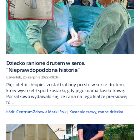
Dziecko ranione drutem w serce.
"Nieprawdopodobna historia"
Czwartek, 25 sierpnia 2022 (08:37)
Pięcioletni chłopiec został trafiony prosto w serce drutem,
który wystrzelił spod kosiarki, gdy jego mama kosiła trawę.
Początkowo wydawało się, że rana na jego klatce piersiowej
to...
Łódź
,
Centrum Zdrowia Matki Polki
,
Koszenie trawy
,
ranne dziecko