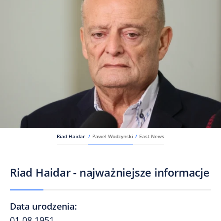
Riad Haidar
/
Pawel Wodzynski
/
East News
Riad Haidar - najważniejsze informacje
Data urodzenia
:
01.08.1951