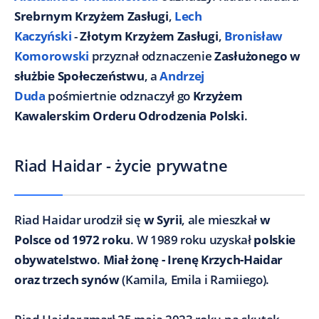
Srebrnym Krzyżem Zasługi
,
Lech
Kaczyński
-
Złotym Krzyżem Zasługi
,
Bronisław
Komorowski
przyznał odznaczenie
Zasłużonego w
służbie Społeczeństwu
, a
Andrzej
Duda
pośmiertnie odznaczył go
Krzyżem
Kawalerskim Orderu Odrodzenia Polski
.
Riad Haidar - życie prywatne
Riad Haidar urodził się
w Syrii
, ale mieszkał
w
Polsce od 1972 roku
. W 1989 roku uzyskał
polskie
obywatelstwo
.
Miał żonę - Irenę Krzych-Haidar
oraz trzech synów
(Kamila, Emila i Ramiiego).