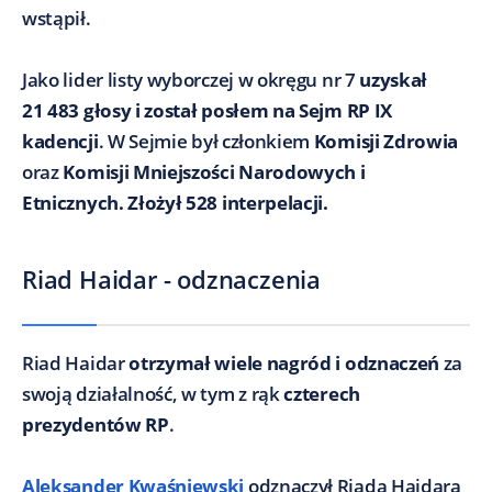
wstąpił.
Jako lider listy wyborczej w okręgu nr 7
uzyskał
21 483 głosy i został posłem na Sejm RP IX
kadencji
. W Sejmie był członkiem
Komisji Zdrowia
oraz
Komisji Mniejszości Narodowych i
Etnicznych. Złożył 528 interpelacji.
Riad Haidar - odznaczenia
Riad Haidar
otrzymał wiele nagród i odznaczeń
za
swoją działalność, w tym z rąk
czterech
prezydentów RP
.
Aleksander Kwaśniewski
odznaczył Riada Haidara