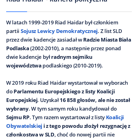
W latach 1999-2019 Riad Haidar był członkiem
partii
Sojusz Lewicy Demokratycznej
. Z list SLD
przez dwie kadencje zasiadał w
Radzie Miasta Biała
Podlaska
(2002-2010), a następnie przez ponad
dwie kadencje był
radnym sejmiku
województwa
podlaskiego (2010-2019).
W 2019 roku Riad Haidar wystartował w wyborach
do
Parlamentu Europejskiego z listy Koalicji
Europejskiej
. Uzyskał
16 858 głosów, ale nie został
wybrany
. W tym samym roku kandydował do
Sejmu RP
. Tym razem wystartował z listy
Koalicji
Obywatelskiej
i z tego powodu złożył rezygnację z
członkostwa w SLD
, choć do nowej partii nie