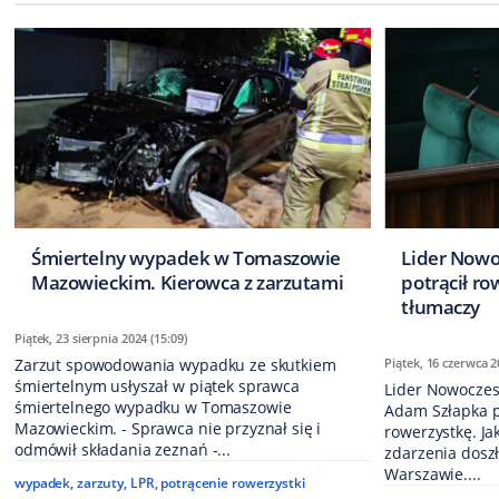
Śmiertelny wypadek w Tomaszowie
Lider Nowo
Mazowieckim. Kierowca z zarzutami
potrącił ro
tłumaczy
Piątek, 23 sierpnia 2024 (15:09)
Zarzut spowodowania wypadku ze skutkiem
Piątek, 16 czerwca 2
śmiertelnym usłyszał w piątek sprawca
Lider Nowoczesn
śmiertelnego wypadku w Tomaszowie
Adam Szłapka p
Mazowieckim. - Sprawca nie przyznał się i
rowerzystkę. Jak
odmówił składania zeznań -...
zdarzenia doszł
Warszawie....
wypadek
,
zarzuty
,
LPR
,
potrącenie rowerzystki