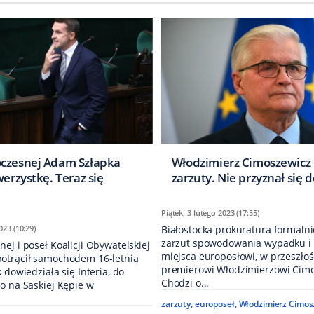
czesnej Adam Szłapka
Włodzimierz Cimoszewicz 
werzystkę. Teraz się
zarzuty. Nie przyznał się 
Piątek, 3 lutego 2023 (17:55)
023 (10:29)
Białostocka prokuratura formalni
zarzut spowodowania wypadku i u
ej i poseł Koalicji Obywatelskiej
miejsca europosłowi, w przeszło
otrącił samochodem 16-letnią
premierowi Włodzimierzowi Cimo
 dowiedziała się Interia, do
Chodzi o...
o na Saskiej Kępie w
zarzuty
,
europoseł
,
Włodzimierz Cimos