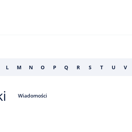
L
M
N
O
P
Q
R
S
T
U
V
i
Wiadomości