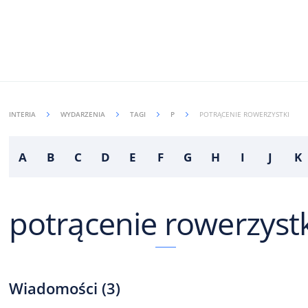
INTERIA
WYDARZENIA
TAGI
P
POTRĄCENIE ROWERZYSTKI
A
B
C
D
E
F
G
H
I
J
K
potrącenie rowerzystk
Wiadomości
(
3
)