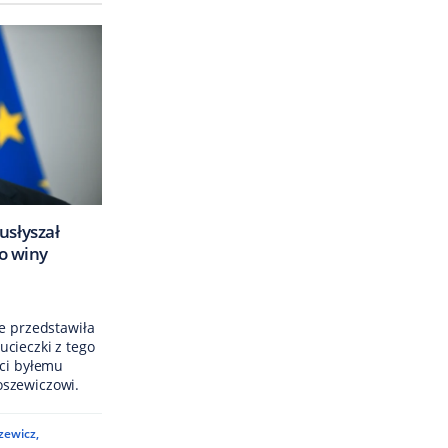
usłyszał
do winy
e przedstawiła
cieczki z tego
ści byłemu
szewiczowi.
zewicz
,