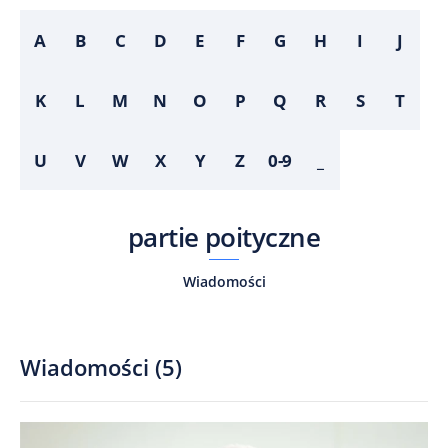
A
B
C
D
E
F
G
H
I
J
K
L
M
N
O
P
Q
R
S
T
U
V
W
X
Y
Z
0-9
_
partie poityczne
Wiadomości
Wiadomości
(
5
)