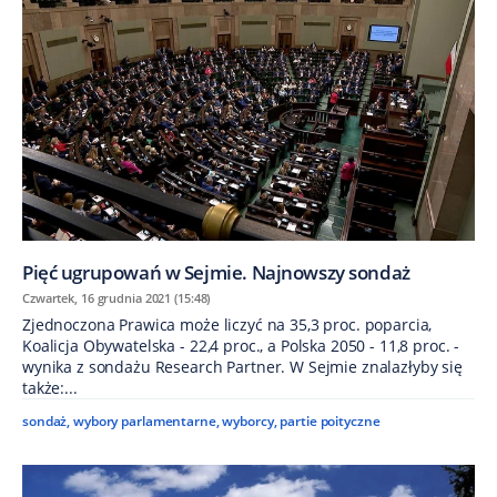
Pięć ugrupowań w Sejmie. Najnowszy sondaż
Czwartek, 16 grudnia 2021 (15:48)
Zjednoczona Prawica może liczyć na 35,3 proc. poparcia,
Koalicja Obywatelska - 22,4 proc., a Polska 2050 - 11,8 proc. -
wynika z sondażu Research Partner. W Sejmie znalazłyby się
także:...
sondaż
,
wybory parlamentarne
,
wyborcy
,
partie poityczne