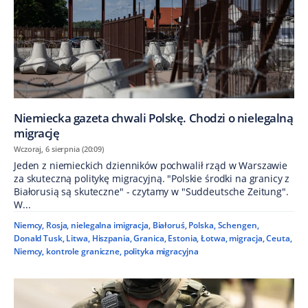
Niemiecka gazeta chwali Polskę. Chodzi o nielegalną
migrację
Wczoraj, 6 sierpnia (20:09)
Jeden z niemieckich dzienników pochwalił rząd w Warszawie
za skuteczną politykę migracyjną. "Polskie środki na granicy z
Białorusią są skuteczne" - czytamy w "Suddeutsche Zeitung".
W...
Niemcy
,
Rosja
,
nielegalna imigracja
,
Białoruś
,
Polska
,
Schengen
,
Donald Tusk
,
Litwa
,
Hiszpania
,
Granica
,
Estonia
,
Łotwa
,
migracja
,
Ceuta
,
Niemcy
,
kontrole graniczne
,
polityka migracyjna