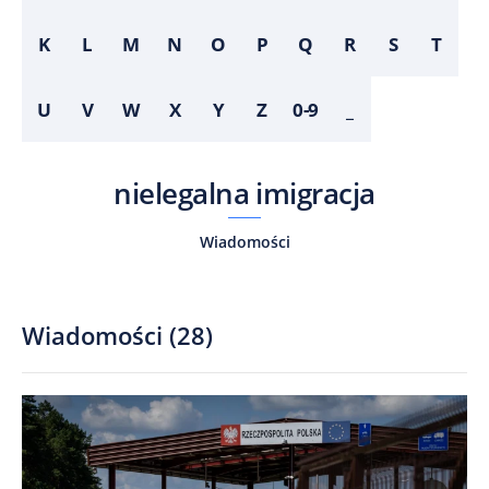
K
L
M
N
O
P
Q
R
S
T
U
V
W
X
Y
Z
0-9
_
nielegalna imigracja
Wiadomości
Wiadomości
(
28
)