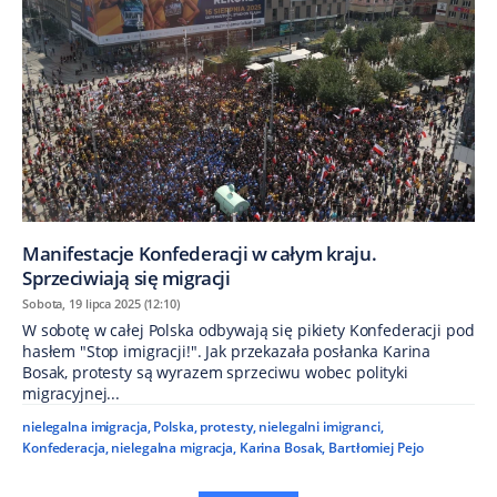
Manifestacje Konfederacji w całym kraju.
Sprzeciwiają się migracji
Sobota, 19 lipca 2025 (12:10)
W sobotę w całej Polska odbywają się pikiety Konfederacji pod
hasłem "Stop imigracji!". Jak przekazała posłanka Karina
Bosak, protesty są wyrazem sprzeciwu wobec polityki
migracyjnej...
nielegalna imigracja
,
Polska
,
protesty
,
nielegalni imigranci
,
Konfederacja
,
nielegalna migracja
,
Karina Bosak
,
Bartłomiej Pejo