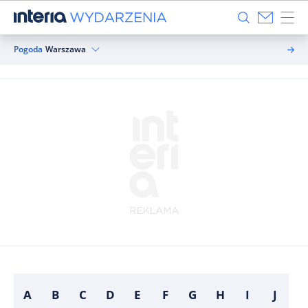
Pogoda
Warszawa
A
B
C
D
E
F
G
H
I
J