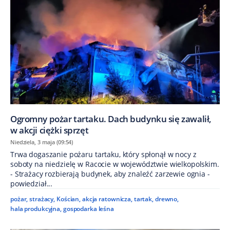
Ogromny pożar tartaku. Dach budynku się zawalił,
w akcji ciężki sprzęt
Niedziela, 3 maja (09:54)
Trwa dogaszanie pożaru tartaku, który spłonął w nocy z
soboty na niedzielę w Racocie w województwie wielkopolskim.
- Strażacy rozbierają budynek, aby znaleźć zarzewie ognia -
powiedział...
pożar
,
strażacy
,
Kościan
,
akcja ratownicza
,
tartak
,
drewno
,
hala produkcyjna
,
gospodarka leśna