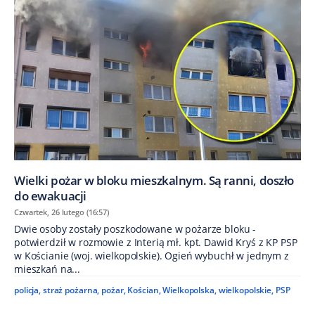
Wielki pożar w bloku mieszkalnym. Są ranni, doszło
do ewakuacji
Czwartek, 26 lutego (16:57)
Dwie osoby zostały poszkodowane w pożarze bloku -
potwierdził w rozmowie z Interią mł. kpt. Dawid Kryś z KP PSP
w Kościanie (woj. wielkopolskie). Ogień wybuchł w jednym z
mieszkań na...
policja
,
straż pożarna
,
pożar
,
Kościan
,
Wielkopolska
,
wielkopolskie
,
PSP