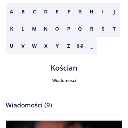
A
B
C
D
E
F
G
H
I
J
K
L
M
N
O
P
Q
R
S
T
U
V
W
X
Y
Z
0-9
_
Kościan
Wiadomości
Wiadomości
(
9
)