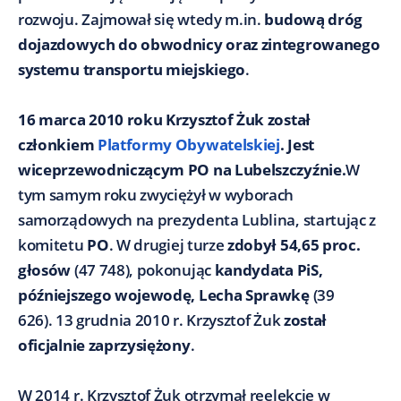
rozwoju. Zajmował się wtedy m.in.
budową dróg
dojazdowych do obwodnicy oraz zintegrowanego
systemu transportu miejskiego
.
16 marca 2010 roku Krzysztof Żuk został
członkiem
Platformy Obywatelskiej
. Jest
wiceprzewodniczącym PO na Lubelszczyźnie.
W
tym samym roku zwyciężył w wyborach
samorządowych na prezydenta Lublina, startując z
komitetu
PO
. W drugiej turze
zdobył 54,65 proc.
głosów
(47 748), pokonując
kandydata PiS,
późniejszego wojewodę, Lecha Sprawkę
(39
626). 13 grudnia 2010 r. Krzysztof Żuk
został
oficjalnie zaprzysiężony
.
W 2014 r. Krzysztof Żuk otrzymał reelekcję w