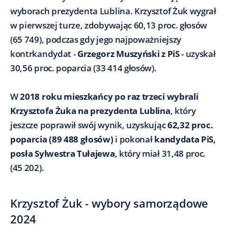
wyborach prezydenta Lublina. Krzysztof Żuk wygrał
w pierwszej turze, zdobywając 60,13 proc. głosów
(65 749), podczas gdy jego najpoważniejszy
kontrkandydat -
Grzegorz Muszyński z PiS
- uzyskał
30,56 proc. poparcia (33 414 głosów).
W
2018 roku mieszkańcy po raz trzeci wybrali
Krzysztofa Żuka na prezydenta Lublina
, który
jeszcze poprawił swój wynik, uzyskując
62,32 proc.
poparcia (89 488 głosów)
i pokonał
kandydata PiS,
posła Sylwestra Tułajewa
, który miał 31,48 proc.
(45 202).
Krzysztof Żuk - wybory samorządowe
2024