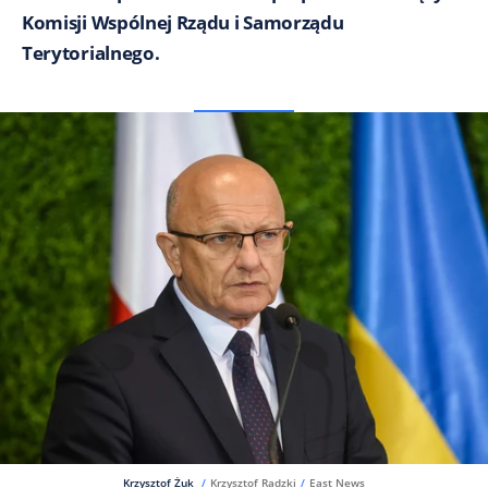
Komisji Wspólnej Rządu i Samorządu
Terytorialnego.
Krzysztof Żuk
/
Krzysztof Radzki
/
East News