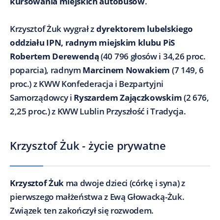
kursowania miejskich autobusów
.
Krzysztof Żuk wygrał z
dyrektorem lubelskiego
oddziału IPN, radnym miejskim klubu PiS
Robertem Derewendą
(40 796 głosów i 34,26 proc.
poparcia), radnym
Marcinem Nowakiem
(7 149, 6
proc.) z KWW Konfederacja i Bezpartyjni
Samorządowcy i
Ryszardem Zajączkowskim
(2 676,
2,25 proc.) z KWW Lublin Przyszłość i Tradycja.
Krzysztof Żuk - życie prywatne
Krzysztof Żuk
ma dwoje dzieci (córkę i syna) z
pierwszego małżeństwa z Ewą Głowacką-Żuk.
Związek ten zakończył się rozwodem.