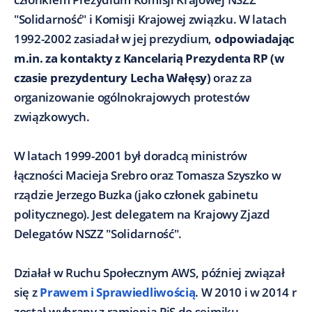
"Solidarność" i Komisji Krajowej związku. W latach
1992-2002 zasiadał w jej prezydium,
odpowiadając
m.in. za kontakty z Kancelarią Prezydenta RP (w
czasie prezydentury Lecha Wałęsy)
oraz za
organizowanie ogólnokrajowych protestów
związkowych.
W latach 1999-2001 był doradcą ministrów
łączności Macieja Srebro oraz Tomasza Szyszko w
rządzie Jerzego Buzka (jako członek gabinetu
politycznego). Jest delegatem na Krajowy Zjazd
Delegatów NSZZ "Solidarność".
Działał w Ruchu Społecznym AWS, później związał
się z
Prawem i Sprawiedliwością
. W 2010 i w 2014 r
został wybrany z ramienia PiS do sejmiku