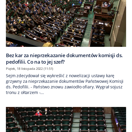
Bez kar za nieprzekazanie dokumentów komisji ds.
pedofilii. Co na to jej szef?
Piątek, 18 listopada 2022 (11:51)
Sejm zdecydował się wykreślić z nowelizacji ustawy karę
grzywny za nieprzekazanie dokumentów Państwowej Komisji
ds. Pedofilii. - Państwo znowu zawiodło ofiary. Wygrał sojusz
tronu z ołtarzem -...