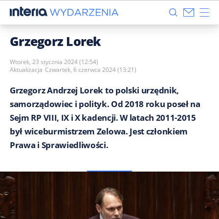
Grzegorz Lorek
Wtorek, 23 stycznia 2024 (12:54)
Aktualizacja
Czwartek, 6 czerwca 2024 (13:21)
Grzegorz Andrzej Lorek to polski urzędnik,
samorządowiec i polityk. Od 2018 roku poseł na
Sejm RP VIII, IX i X kadencji. W latach 2011-2015
był wiceburmistrzem Zelowa. Jest członkiem
Prawa i Sprawiedliwości.