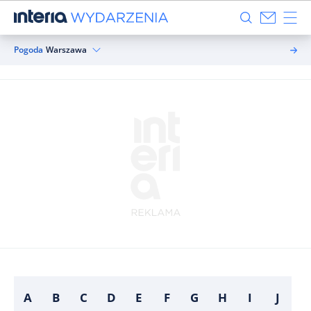
Pogoda
Warszawa
A
B
C
D
E
F
G
H
I
J