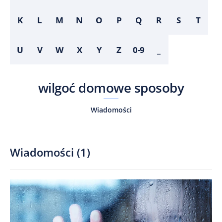
K
L
M
N
O
P
Q
R
S
T
U
V
W
X
Y
Z
0-9
_
wilgoć domowe sposoby
Wiadomości
Wiadomości
(
1
)