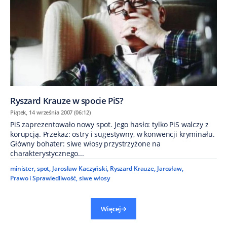
Ryszard Krauze w spocie PiS?
Piątek, 14 września 2007 (06:12)
PiS zaprezentowało nowy spot. Jego hasło: tylko PiS walczy z
korupcją. Przekaz: ostry i sugestywny, w konwencji kryminału.
Główny bohater: siwe włosy przystrzyżone na
charakterystycznego...
minister
,
spot
,
Jarosław Kaczyński
,
Ryszard Krauze
,
Jarosław
,
Prawo i Sprawiedliwość
,
siwe włosy
Więcej