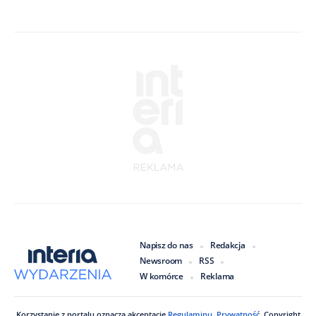
Napisz do nas
Redakcja
Newsroom
RSS
W komórce
Reklama
Korzystanie z portalu oznacza akceptację
Regulaminu
.
Prywatność
. Copyright