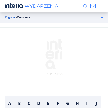
Pogoda
Warszawa
A
B
C
D
E
F
G
H
I
J