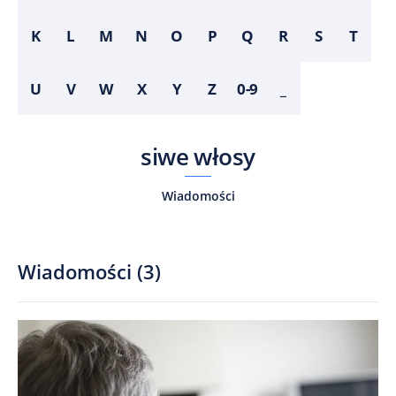
K
L
M
N
O
P
Q
R
S
T
U
V
W
X
Y
Z
0-9
_
siwe włosy
Wiadomości
Wiadomości
(
3
)