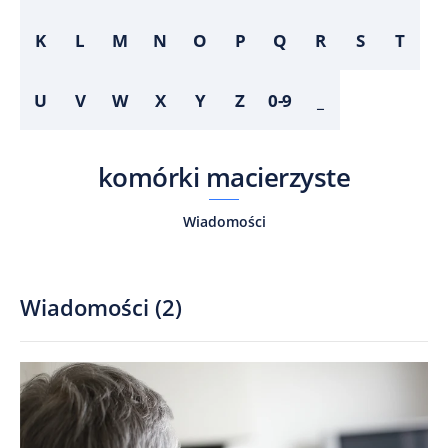
K
L
M
N
O
P
Q
R
S
T
U
V
W
X
Y
Z
0-9
_
komórki macierzyste
Wiadomości
Wiadomości
(
2
)