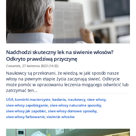
Nadchodzi skuteczny lek na siwienie włosów?
Odkryto prawdziwą przyczynę
Czwartek, 27 kwietnia 2023 (14:32)
Naukowcy są przekonani, że wiedzą, w jaki sposób nasze
włosy na pewnym etapie życia zaczynają siwieć. Odkrycie
może pomóc w opracowaniu leczenia mogącego odwrócić lub
zatrzymać ten...
USA
,
komórki macierzyste
,
badania
,
naukowcy
,
siwe włosy
,
siwe włosy zapobieganie
,
siwe włosy naturalne sposoby
,
siwe włosy jak zapobiec
,
siwe włosy domowe sposoby
,
siwe włosy farbowanie
,
siwienie włosów