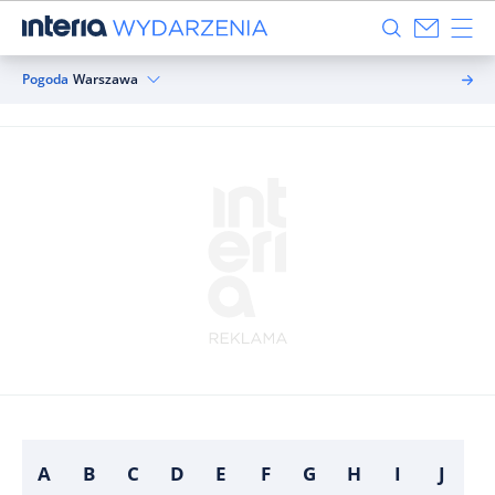
Pogoda
Warszawa
A
B
C
D
E
F
G
H
I
J