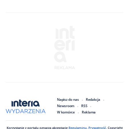
Napisz do nas
Redakcja
Newsroom
RSS
W komórce
Reklama
Korzystanie z portalu oznacza akceptację
Regulaminu
.
Prywatność
. Copyright