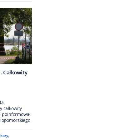
. Całkowity
lą
 całkowity
- poinformował
iopomorskiego
akazy
,