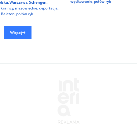
wędkowanie
,
połów ryb
olska
,
Warszawa
,
Schengen
,
kraińcy
,
mazowieckie
,
deportacja
,
,
Balaton
,
połów ryb
Więcej