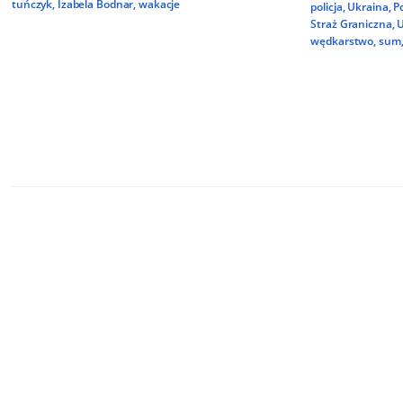
tuńczyk
,
Izabela Bodnar
,
wakacje
policja
,
Ukraina
,
P
Straż Graniczna
,
U
wędkarstwo
,
sum