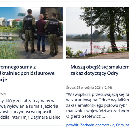
gromnego suma z
Muszą obejść się smakiem
Ukrainiec poniósł surowe
zakaz dotyczący Odry
cje
Środa, 25 września 2024 (12:44)
:59)
"W związku z przesuwającą się fa
wezbraniową na Odrze wydaliśmy
y, który został zatrzymany w
zakaz amatorskiego połowu ryb" 
awą wyłowienia suma z jeziorka
marszałek województwa zachodn
zawie, przymusowo opuścił
Olgierd Geblewicz....
rdziła Interii mjr Dagmara Bielec
powódź
,
Zachodniopomorskie
,
Odra
,
z