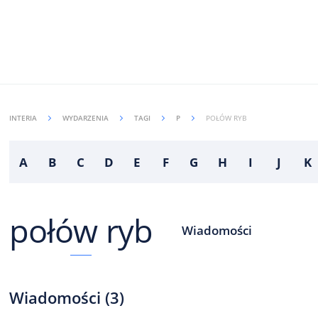
INTERIA
WYDARZENIA
TAGI
P
POŁÓW RYB
A
B
C
D
E
F
G
H
I
J
K
połów ryb
Wiadomości
Wiadomości
(
3
)