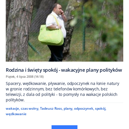
Rodzina i święty spokój - wakacyjne plany polityków
Piątek, 4 lipca 2008 (14:18)
Spacery, wędkowanie, pływanie, odpoczynek na łonie natury
w gronie rodzinnym, bez telefonów komórkowych, bez
telewizji, z dala od polityki - to pomysły na wakacje polskich
polityków.
wakacje
,
czas wolny
,
Tadeusz Ross
,
plany
,
odpoczynek
,
spokój
,
wędkowanie