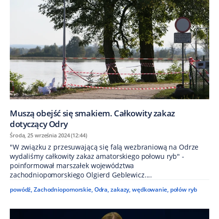
Muszą obejść się smakiem. Całkowity zakaz
dotyczący Odry
Środa, 25 września 2024 (12:44)
"W związku z przesuwającą się falą wezbraniową na Odrze
wydaliśmy całkowity zakaz amatorskiego połowu ryb" -
poinformował marszałek województwa
zachodniopomorskiego Olgierd Geblewicz....
powódź
,
Zachodniopomorskie
,
Odra
,
zakazy
,
wędkowanie
,
połów ryb