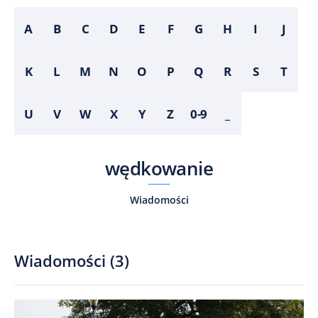
A
B
C
D
E
F
G
H
I
J
K
L
M
N
O
P
Q
R
S
T
U
V
W
X
Y
Z
0-9
_
wędkowanie
Wiadomości
Wiadomości
(
3
)