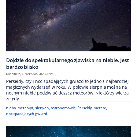
Dojdzie do spektakularnego zjawiska na niebie. Jest
bardzo blisko
Niedziela, 6 sierpnia 2023 (09:13)
Perseidy, czyli noc spadających gwiazd to jedno z najbardziej
magicznych wydarzeń w roku. W połowie sierpnia można na
nocnym niebie podziwiać deszcz meteorów. Niektórzy wierzą,
że gdy...
niebo
,
meteoryt
,
sierpień
,
astronomowie
,
Perseidy
,
meteor
,
noc spadających gwiazd