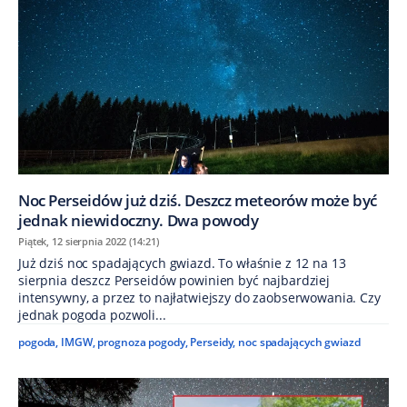
Noc Perseidów już dziś. Deszcz meteorów może być
jednak niewidoczny. Dwa powody
Piątek, 12 sierpnia 2022 (14:21)
Już dziś noc spadających gwiazd. To właśnie z 12 na 13
sierpnia deszcz Perseidów powinien być najbardziej
intensywny, a przez to najłatwiejszy do zaobserwowania. Czy
jednak pogoda pozwoli...
pogoda
,
IMGW
,
prognoza pogody
,
Perseidy
,
noc spadających gwiazd