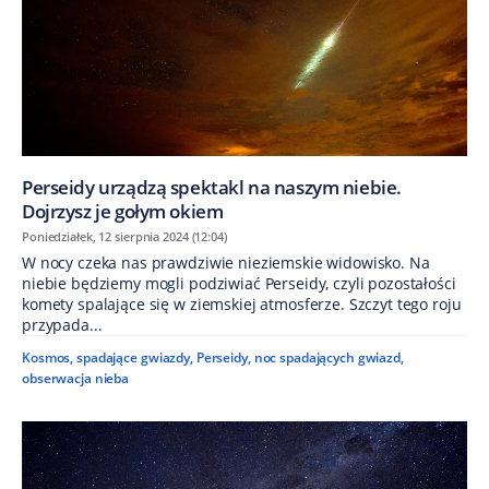
Perseidy urządzą spektakl na naszym niebie.
Dojrzysz je gołym okiem
Poniedziałek, 12 sierpnia 2024 (12:04)
W nocy czeka nas prawdziwie nieziemskie widowisko. Na
niebie będziemy mogli podziwiać Perseidy, czyli pozostałości
komety spalające się w ziemskiej atmosferze. Szczyt tego roju
przypada...
Kosmos
,
spadające gwiazdy
,
Perseidy
,
noc spadających gwiazd
,
obserwacja nieba