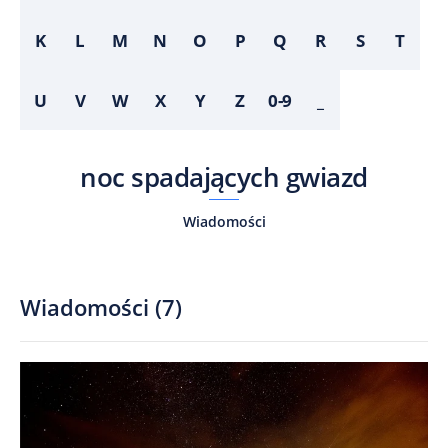
K
L
M
N
O
P
Q
R
S
T
U
V
W
X
Y
Z
0-9
_
noc spadających gwiazd
Wiadomości
Wiadomości
(
7
)