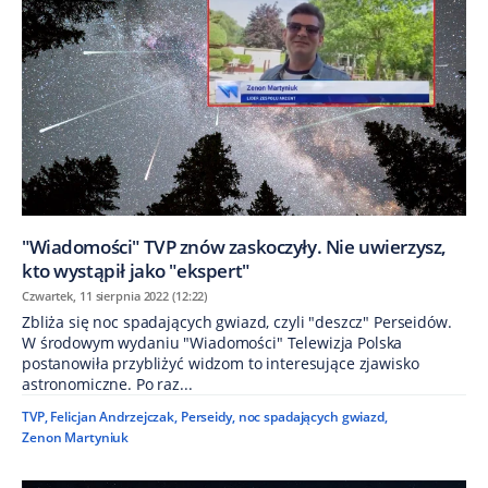
"Wiadomości" TVP znów zaskoczyły. Nie uwierzysz,
kto wystąpił jako "ekspert"
Czwartek, 11 sierpnia 2022 (12:22)
Zbliża się noc spadających gwiazd, czyli "deszcz" Perseidów.
W środowym wydaniu "Wiadomości" Telewizja Polska
postanowiła przybliżyć widzom to interesujące zjawisko
astronomiczne. Po raz...
TVP
,
Felicjan Andrzejczak
,
Perseidy
,
noc spadających gwiazd
,
Zenon Martyniuk