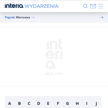
Pogoda
Warszawa
A
B
C
D
E
F
G
H
I
J