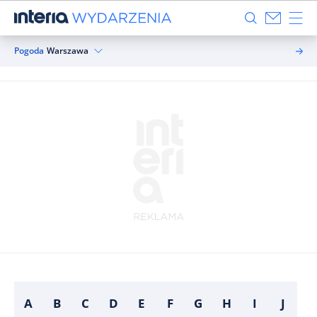
Pogoda
Warszawa
A
B
C
D
E
F
G
H
I
J