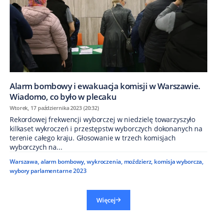
Alarm bombowy i ewakuacja komisji w Warszawie.
Wiadomo, co było w plecaku
Wtorek, 17 października 2023 (20:32)
Rekordowej frekwencji wyborczej w niedzielę towarzyszyło
kilkaset wykroczeń i przestępstw wyborczych dokonanych na
terenie całego kraju. Głosowanie w trzech komisjach
wyborczych na...
Warszawa
,
alarm bombowy
,
wykroczenia
,
moździerz
,
komisja wyborcza
,
wybory parlamentarne 2023
Więcej