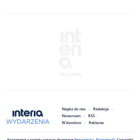
Napisz do nas
Redakcja
Newsroom
RSS
W komórce
Reklama
Korzystanie z portalu oznacza akceptację
Regulaminu
.
Prywatność
. Copyright