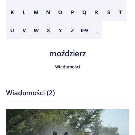
K
L
M
N
O
P
Q
R
S
T
U
V
W
X
Y
Z
0-9
_
moździerz
Wiadomości
Wiadomości
(
2
)