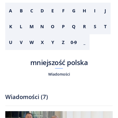
A
B
C
D
E
F
G
H
I
J
K
L
M
N
O
P
Q
R
S
T
U
V
W
X
Y
Z
0-9
_
mniejszość polska
Wiadomości
Wiadomości
(
7
)