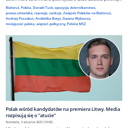
Białoruś
,
Polska
,
Donald Tusk
,
opozycja
,
dziennikarstwo
,
prawa człowieka
,
represje
,
sankcje
,
Związek Polaków na Białorusi
,
Andrzej Poczobut
,
Andżelika Borys
,
Gazeta Wyborcza
,
mniejszość polska
,
więzień polityczny
,
Polskie MSZ
Polak wśród kandydatów na premiera Litwy. Media
rozpisują się o "atucie"
Niedziela, 3 sierpnia 2025 (19:05)