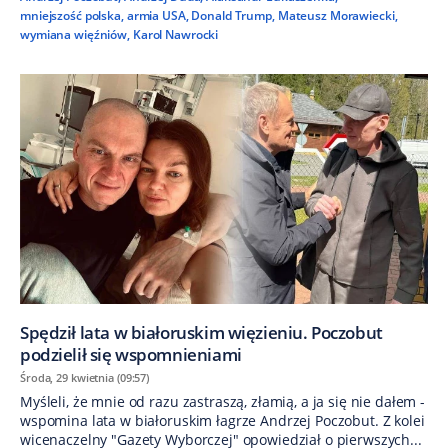
mniejszość polska
,
armia USA
,
Donald Trump
,
Mateusz Morawiecki
,
wymiana więźniów
,
Karol Nawrocki
Spędził lata w białoruskim więzieniu. Poczobut
podzielił się wspomnieniami
Środa, 29 kwietnia (09:57)
Myśleli, że mnie od razu zastraszą, złamią, a ja się nie dałem -
wspomina lata w białoruskim łagrze Andrzej Poczobut. Z kolei
wicenaczelny "Gazety Wyborczej" opowiedział o pierwszych...