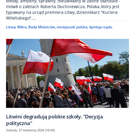
Młody, ambitny, sprawny, nieuwikłany w żadne skandale -
mówił o zaletach Roberta Duchniewicza, Polaka, który jest
typowany na urząd premiera Litwy, dziennikarz "Kuriera
Wileńskiego"....
Litwa
,
Wilno
,
Rada Ministrów
,
mniejszość polska
,
dymisja rządu
Litwini degradują polskie szkoły. "Decyzja
polityczna"
Sobota, 27 kwietnia 2024 (10:45)