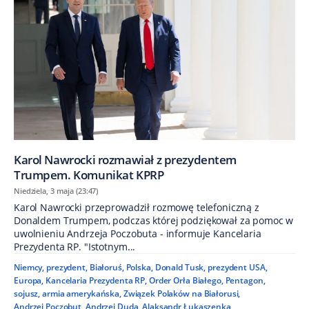
Karol Nawrocki rozmawiał z prezydentem
Trumpem. Komunikat KPRP
Niedziela, 3 maja (23:47)
Karol Nawrocki przeprowadził rozmowę telefoniczną z
Donaldem Trumpem, podczas której podziękował za pomoc w
uwolnieniu Andrzeja Poczobuta - informuje Kancelaria
Prezydenta RP. "Istotnym...
Niemcy
,
prezydent
,
Białoruś
,
Polska
,
Donald Tusk
,
prezydent USA
,
Europa
,
Kancelaria Prezydenta RP
,
Order Orła Białego
,
Pentagon
,
sojusz
,
armia amerykańska
,
Związek Polaków na Białorusi
,
Andrzej Poczobut
,
Andrzej Duda
,
Alaksandr Łukaszenka
,