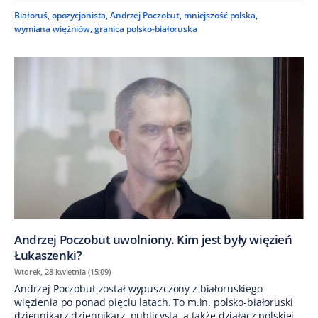
Białoruś
,
opozycjonista
,
Andrzej Poczobut
,
mniejszość polska
,
wymiana więźniów
,
granica polsko-białoruska
Andrzej Poczobut uwolniony. Kim jest były więzień
Łukaszenki?
Wtorek, 28 kwietnia (15:09)
Andrzej Poczobut został wypuszczony z białoruskiego
więzienia po ponad pięciu latach. To m.in. polsko-białoruski
dziennikarz dziennikarz, publicysta, a także działacz polskiej...