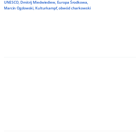
UNESCO
,
Dmitrij Miedwiediew
,
Europa Środkowa
,
Marcin Ogdowski
,
Kulturkampf
,
obwód charkowski