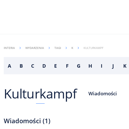
INTERIA
WYDARZENIA
TAGI
K
KULTURKAMPF
A
B
C
D
E
F
G
H
I
J
K
Kulturkampf
Wiadomości
Wiadomości
(
1
)