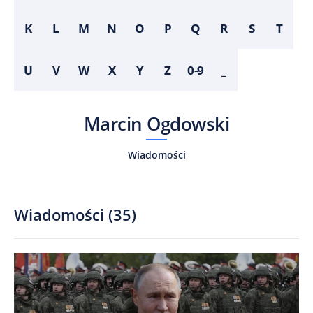
K
L
M
N
O
P
Q
R
S
T
U
V
W
X
Y
Z
0-9
_
Marcin Ogdowski
Wiadomości
Wiadomości
(
35
)