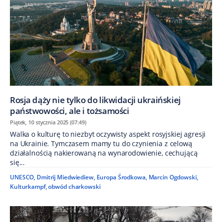
Rosja dąży nie tylko do likwidacji ukraińskiej
państwowości, ale i tożsamości
Piątek, 10 stycznia 2025 (07:49)
Walka o kulturę to niezbyt oczywisty aspekt rosyjskiej agresji
na Ukrainie. Tymczasem mamy tu do czynienia z celową
działalnością nakierowaną na wynarodowienie, cechującą
się...
UNESCO
,
Dmitrij Miedwiediew
,
Europa Środkowa
,
Marcin Ogdowski
,
Kulturkampf
,
obwód charkowski