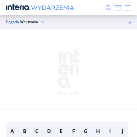
Pogoda
Warszawa
A
B
C
D
E
F
G
H
I
J