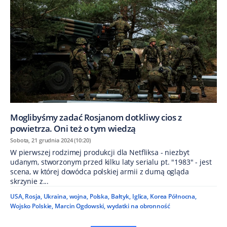
Moglibyśmy zadać Rosjanom dotkliwy cios z
powietrza. Oni też o tym wiedzą
Sobota, 21 grudnia 2024 (10:20)
W pierwszej rodzimej produkcji dla Netfliksa - niezbyt
udanym, stworzonym przed kilku laty serialu pt. "1983" - jest
scena, w której dowódca polskiej armii z dumą ogląda
skrzynie z...
USA
,
Rosja
,
Ukraina
,
wojna
,
Polska
,
Bałtyk
,
Iglica
,
Korea Północna
,
Wojsko Polskie
,
Marcin Ogdowski
,
wydatki na obronność