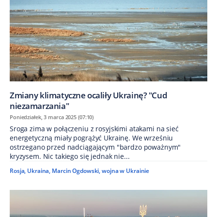
Zmiany klimatyczne ocaliły Ukrainę? "Cud
niezamarzania"
Poniedziałek, 3 marca 2025 (07:10)
Sroga zima w połączeniu z rosyjskimi atakami na sieć
energetyczną miały pogrążyć Ukrainę. We wrześniu
ostrzegano przed nadciągającym "bardzo poważnym"
kryzysem. Nic takiego się jednak nie...
Rosja
,
Ukraina
,
Marcin Ogdowski
,
wojna w Ukrainie