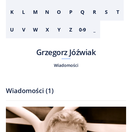
K
L
M
N
O
P
Q
R
S
T
U
V
W
X
Y
Z
0-9
_
Grzegorz Jóźwiak
Wiadomości
Wiadomości
(
1
)