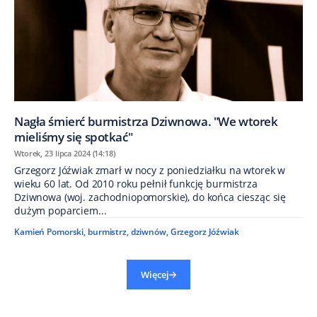
Nagła śmierć burmistrza Dziwnowa. "We wtorek
mieliśmy się spotkać"
Wtorek, 23 lipca 2024 (14:18)
Grzegorz Jóźwiak zmarł w nocy z poniedziałku na wtorek w
wieku 60 lat. Od 2010 roku pełnił funkcję burmistrza
Dziwnowa (woj. zachodniopomorskie), do końca ciesząc się
dużym poparciem...
Kamień Pomorski
,
burmistrz
,
dziwnów
,
Grzegorz Jóźwiak
Więcej