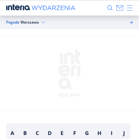
Pogoda
Warszawa
A
B
C
D
E
F
G
H
I
J