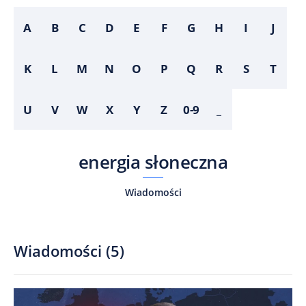
A
B
C
D
E
F
G
H
I
J
K
L
M
N
O
P
Q
R
S
T
U
V
W
X
Y
Z
0-9
_
energia słoneczna
Wiadomości
Wiadomości
(
5
)