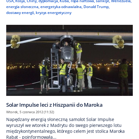
USA
,
Rosja
,
Chiny
,
dyplomacja
,
Kuba
,
ropa naftowa
,
sankcje
,
Wenezuela
,
energia słoneczna
,
energetyka odnawialna
,
Donald Trump
,
dostawy energii
,
kryzys energetyczny
Solar Impulse leci z Hiszpanii do Maroka
Wtorek, 5 czerwca 2012 (11:32)
Napędzany energią słoneczną samolot Solar Impulse
wyruszył we wtorek z Madrytu do swego pierwszego lotu
międzykontynentalnego, którego celem jest stolica Maroka
Rabat - poinformowała...