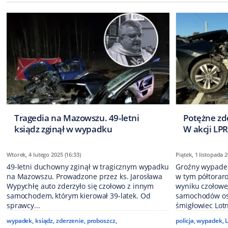
Tragedia na Mazowszu. 49-letni
Potężne zd
ksiądz zginął w wypadku
W akcji LPR
Wtorek, 4 lutego 2025 (16:33)
Piątek, 1 listopada 2
49-letni duchowny zginął w tragicznym wypadku
Groźny wypadek
na Mazowszu. Prowadzone przez ks. Jarosława
w tym półtoraro
Wypychłę auto zderzyło się czołowo z innym
wyniku czołowe
samochodem, którym kierował 39-latek. Od
samochodów os
sprawcy...
śmigłowiec Lotn
wypadek
,
ksiądz
,
zderzenie
,
proboszcz
,
policja
,
wypadek
,