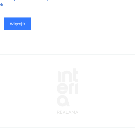
ek
Więcej