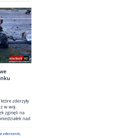
owe
inku
 które zderzyły
cz w woj.
ek zginęli na
oniedziałek nad
e zderzenie
,