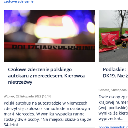
czołowe zderzenie
Czołowe zderzenie polskiego
Podlaskie:
autokaru z mercedesem. Kierowca
DK19. Nie 
nietrzeźwy
Sobota, 5 listopada 
Wtorek, 22 listopada 2022 (16:14)
Dwie osoby zgi
krajowej numer
Polski autobus na autostradzie w Niemczech
(woj. podlaskie)
zderzył się czołowo z samochodem osobowym
wynika, że ki
marki Mercedes. W wyniku wypadku ranne
wyprzedzał...
zostały dwie osoby. "Na miejscu okazało się, że
54-letni...
policja
,
wypadek
,