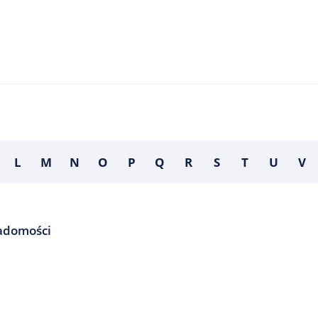
L
M
N
O
P
Q
R
S
T
U
V
iadomości