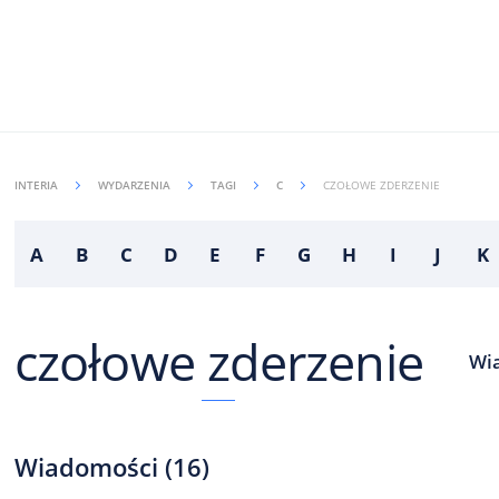
INTERIA
WYDARZENIA
TAGI
C
CZOŁOWE ZDERZENIE
A
B
C
D
E
F
G
H
I
J
K
czołowe zderzenie
W
Wiadomości
(
16
)