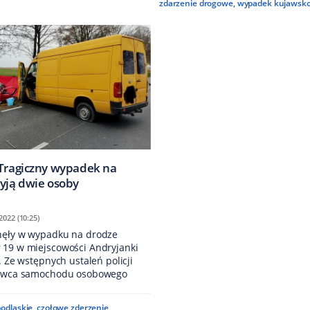
zdarzenie drogowe
,
wypadek kujawsko
 Tragiczny wypadek na
żyją dwie osoby
2022 (10:25)
nęły w wypadku na drodze
 19 w miejscowości Andryjanki
. Ze wstępnych ustaleń policji
erowca samochodu osobowego
podlaskie
,
czołowe zderzenie
,