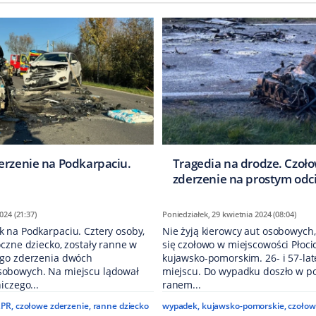
erzenie na Podkarpaciu.
Tragedia na drodze. Czoł
zderzenie na prostym odc
024 (21:37)
Poniedziałek, 29 kwietnia 2024 (08:04)
 na Podkarpaciu. Cztery osoby,
Nie żyją kierowcy aut osobowych,
czne dziecko, zostały ranne w
się czołowo w miejscowości Płoci
go zderzenia dwóch
kujawsko-pomorskim. 26- i 57-lat
obowych. Na miejscu lądował
miejscu. Do wypadku doszło w p
iczego...
ranem...
LPR
,
czołowe zderzenie
,
ranne dziecko
wypadek
,
kujawsko-pomorskie
,
czołow