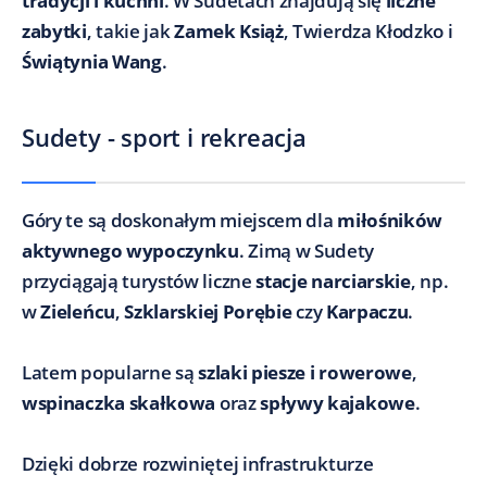
tradycji i kuchni
. W Sudetach znajdują się
liczne
zabytki
, takie jak
Zamek Książ
, Twierdza Kłodzko i
Świątynia Wang
.
Sudety - sport i rekreacja
Góry te są doskonałym miejscem dla
miłośników
aktywnego wypoczynku
. Zimą w Sudety
przyciągają turystów liczne
stacje narciarskie
, np.
w
Zieleńcu
,
Szklarskiej Porębie
czy
Karpaczu
.
Latem popularne są
szlaki piesze i rowerowe
,
wspinaczka skałkowa
oraz
spływy kajakowe
.
Dzięki dobrze rozwiniętej infrastrukturze