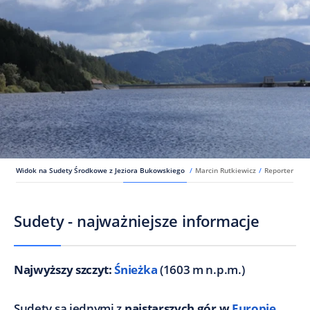
Widok na Sudety Środkowe z Jeziora Bukowskiego
/
Marcin Rutkiewicz
/
Reporter
Sudety - najważniejsze informacje
Najwyższy szczyt:
Śnieżka
(1603 m n.p.m.)
Sudety są jednymi z
najstarszych gór w
Europie
.