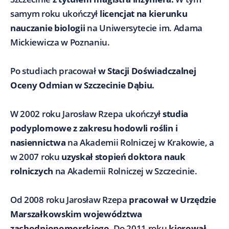
samym roku ukończył
licencjat na kierunku
nauczanie biologii
na Uniwersytecie im. Adama
Mickiewicza w Poznaniu.
Po studiach pracował
w Stacji Doświadczalnej
Oceny Odmian w Szczecinie Dąbiu.
W 2002 roku Jarosław Rzepa ukończył
studia
podyplomowe z zakresu hodowli roślin i
nasiennictwa
na Akademii Rolniczej w Krakowie, a
w 2007 roku
uzyskał stopień doktora nauk
rolniczych
na Akademii Rolniczej w Szczecinie.
Od 2008 roku Jarosław Rzepa
pracował w Urzędzie
Marszałkowskim województwa
zachodniopomorskiego.
Do 2011 roku
kierował