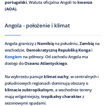
portugalski
. Waluta oficjalna Angoli to
kwanza
(AOA)
.
Angola - położenie i klimat
Angola graniczy z
Namibią
na południu,
Zambią
na
wschodzie,
Demokratyczną Republiką Konga
i
Kongiem
na północy. Od zachodu Angola ma
dostęp do
Oceanu Atlantyckiego
.
Na wybrzeżu panuje
klimat suchy
, w centralnych i
południowych regionach dominują obszary o
klimacie subtropikalnym
, a wschodnie tereny
mają wilgotniejszy,
tropikalny charakter
z
sezonowymi opadami.