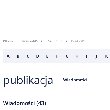
INTERIA
WYDARZENIA
TAGI
P
PUBLIKACJA
A
B
C
D
E
F
G
H
I
J
K
publikacja
Wiadomości
Wiadomości
(
43
)