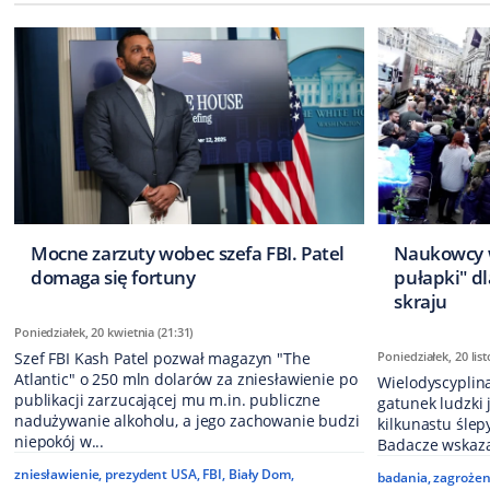
Mocne zarzuty wobec szefa FBI. Patel
Naukowcy w
domaga się fortuny
pułapki" dl
skraju
Poniedziałek, 20 kwietnia (21:31)
Szef FBI Kash Patel pozwał magazyn "The
Poniedziałek, 20 lis
Atlantic" o 250 mln dolarów za zniesławienie po
Wielodyscyplina
publikacji zarzucającej mu m.in. publiczne
gatunek ludzki 
nadużywanie alkoholu, a jego zachowanie budzi
kilkunastu ślep
niepokój w...
Badacze wskazal
zniesławienie
,
prezydent USA
,
FBI
,
Biały Dom
,
badania
,
zagrożen