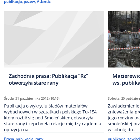
publikacja
,
pozew
,
Atlantic
Zachodnia prasa: Publikacja "Rz"
Macierewic
otworzyła stare rany
ws. publika
Środa, 31 października 2012 (10:16)
Sobota, 20 październ
Publikacja o wykryciu śladów materiałów
Zawiadomienie 
wybuchowych w szczątkach polskiego Tu-154,
znieważenia pr
który rozbił się pod Smoleńskiem, otworzyła
jego rodziny ora
stare rany i zepchnęła relacje między rządem a
smoleńskiej prz
opozycją na...
w sobotę do...
Prasa
,
publikacja
,
rany
publikacja
,
zawiad