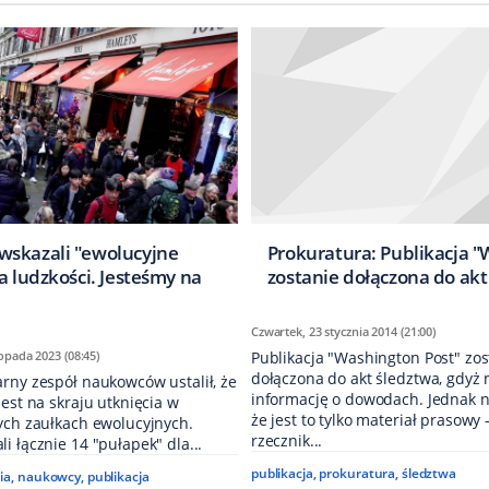
skazali "ewolucyjne
Prokuratura: Publikacja "
a ludzkości. Jesteśmy na
zostanie dołączona do akt
Czwartek, 23 stycznia 2014 (21:00)
topada 2023 (08:45)
Publikacja "Washington Post" zos
dołączona do akt śledztwa, gdyż
rny zespół naukowców ustalił, że
informację o dowodach. Jednak n
jest na skraju utknięcia w
że jest to tylko materiał prasowy 
ych zaułkach ewolucyjnych.
rzecznik...
i łącznie 14 "pułapek" dla...
publikacja
,
prokuratura
,
śledztwa
ia
,
naukowcy
,
publikacja