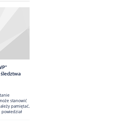
WP"
 śledztwa
tanie
 może stanowić
ależy pamiętać,
- powiedział