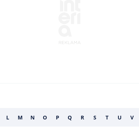
L
M
N
O
P
Q
R
S
T
U
V