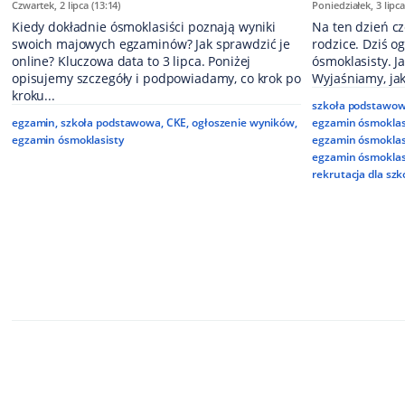
Czwartek, 2 lipca (13:14)
Poniedziałek, 3 lipca
Kiedy dokładnie ósmoklasiści poznają wyniki
Na ten dzień cz
swoich majowych egzaminów? Jak sprawdzić je
rodzice. Dziś 
online? Kluczowa data to 3 lipca. Poniżej
ósmoklasisty. Ja
opisujemy szczegóły i podpowiadamy, co krok po
Wyjaśniamy, jak
kroku...
szkoła podstawo
egzamin
,
szkoła podstawowa
,
CKE
,
ogłoszenie wyników
,
egzamin ósmoklas
egzamin ósmoklasisty
egzamin ósmoklas
egzamin ósmoklasi
rekrutacja dla szk