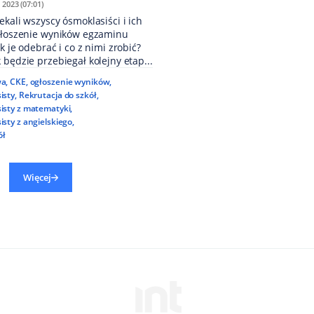
 2023 (07:01)
ekali wszyscy ósmoklasiści i ich
ogłoszenie wyników egzaminu
k je odebrać i co z nimi zrobić?
 będzie przebiegał kolejny etap...
wa
,
CKE
,
ogłoszenie wyników
,
isty
,
Rekrutacja do szkół
,
isty z matematyki
,
sty z angielskiego
,
ół
Więcej