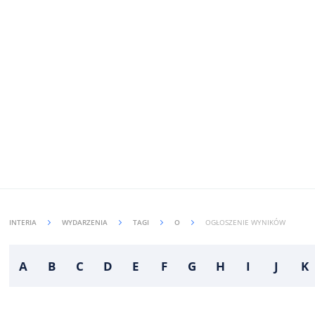
INTERIA
WYDARZENIA
TAGI
O
OGŁOSZENIE WYNIKÓW
A
B
C
D
E
F
G
H
I
J
K