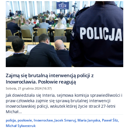
Zajmą się brutalną interwencją policji z
Inowrocławia. Posłowie reagują
Sobota, 21 grudnia 2024 (16:37)
Jak dowiedziała się Interia, sejmowa komisja sprawiedliwości i
praw człowieka zajmie się sprawą brutalnej interwencji
inowrocławskiej policji, wskutek której życie stracił 27-letni
Michał...
policja
,
posłowie
,
Inowrocław
,
Jacek Smaruj
,
Maria Janyska
,
Paweł Śliz
,
Michał Sylwestruk