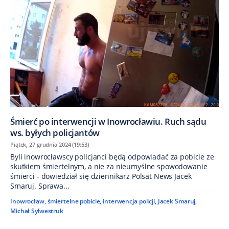
Śmierć po interwencji w Inowrocławiu. Ruch sądu
ws. byłych policjantów
Piątek, 27 grudnia 2024 (19:53)
Byli inowrocławscy policjanci będą odpowiadać za pobicie ze
skutkiem śmiertelnym, a nie za nieumyślne spowodowanie
śmierci - dowiedział się dziennikarz Polsat News Jacek
Smaruj. Sprawa...
Inowrocław
,
śmiertelne pobicie
,
interwencja policji
,
Jacek Smaruj
,
Michał Sylwestruk