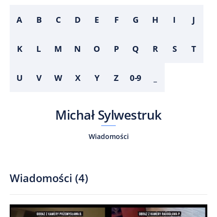
A
B
C
D
E
F
G
H
I
J
K
L
M
N
O
P
Q
R
S
T
U
V
W
X
Y
Z
0-9
_
Michał Sylwestruk
Wiadomości
Wiadomości
(
4
)