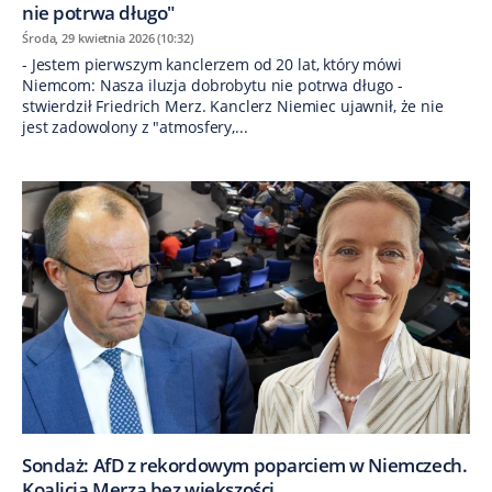
nie potrwa długo"
Środa, 29 kwietnia 2026 (10:32)
- Jestem pierwszym kanclerzem od 20 lat, który mówi
Niemcom: Nasza iluzja dobrobytu nie potrwa długo -
stwierdził Friedrich Merz. Kanclerz Niemiec ujawnił, że nie
jest zadowolony z "atmosfery,...
Sondaż: AfD z rekordowym poparciem w Niemczech.
Koalicja Merza bez większości