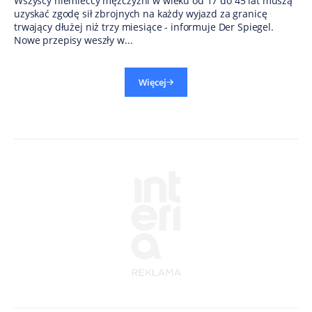
Wszyscy niemieccy mężczyźni w wieku od 17 do 45 lat muszą
uzyskać zgodę sił zbrojnych na każdy wyjazd za granicę
trwający dłużej niż trzy miesiące - informuje Der Spiegel.
Nowe przepisy weszły w...
Więcej