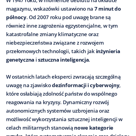
W 1947 roku, w momencie debiutu na okładce
magazynu, wskazówki ustawiono na
7 minut do
północy
. Od 2007 roku pod uwagę brane są
również inne zagrożenia egzystencjalne, w tym
katastrofalne zmiany klimatyczne oraz
niebezpieczeństwa związane z rozwojem
przełomowych technologii, takich jak
inżynieria
genetyczna
i
sztuczna inteligencja
.
W ostatnich latach eksperci zwracają szczególną
uwagę na zjawisko
dezinformacji i cyberwojny
,
które osłabiają zdolność państw do wspólnego
reagowania na kryzysy. Dynamiczny rozwój
autonomicznych systemów uzbrojenia oraz
możliwość wykorzystania sztucznej inteligencji w
celach militarnych stanowią
nowe kategorie