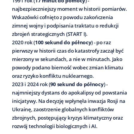
1991 rok (
17 minut do północy
) -
najbezpieczniejszy moment w historii pomiarów.
Wskazówki cofnięto z powodu zakończenia
zimnej wojny i podpisania traktatu o redukcji
zbrojeń strategicznych (START I).
2020 rok (
100 sekund do północy
) - po raz
pierwszy w historii czas do katastrofy zaczął być
mierzony w sekundach, a nie w minutach. Jako
powody podano bierność wobec zmian klimatu
oraz ryzyko konfliktu nuklearnego.
2023 i 2024 rok (
90 sekund do północy
) -
najmniejszy dystans do apokalipsy od powstania
inicjatywy. Na decyzję wpłynęła inwazja Rosji na
Ukrainę, zaostrzenie globalnych konfliktów
zbrojnych, postępujący kryzys klimatyczny oraz
rozwój technologii biologicznych i AI.