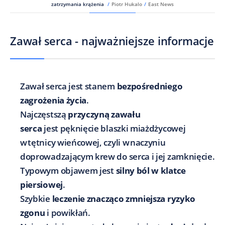
zatrzymania krążenia
/
Piotr Hukalo
/
East News
Zawał serca - najważniejsze informacje
Zawał serca jest stanem
bezpośredniego
zagrożenia życia
.
Najczęstszą
przyczyną zawału
serca
jest pęknięcie blaszki miażdżycowej
w tętnicy wieńcowej, czyli w naczyniu
doprowadzającym krew do serca i jej zamknięcie.
Typowym objawem jest
silny ból w klatce
piersiowej
.
Szybkie
leczenie znacząco zmniejsza ryzyko
zgonu
i powikłań.