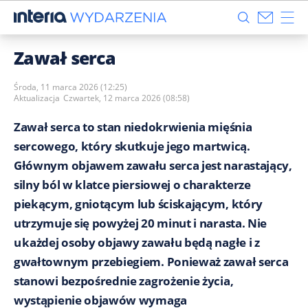
Zawał serca
Środa, 11 marca 2026 (12:25)
Aktualizacja
Czwartek, 12 marca 2026 (08:58)
Zawał serca to stan niedokrwienia mięśnia
sercowego, który skutkuje jego martwicą.
Głównym objawem zawału serca jest narastający,
silny ból w klatce piersiowej o charakterze
piekącym, gniotącym lub ściskającym, który
utrzymuje się powyżej 20 minut i narasta. Nie
u każdej osoby objawy zawału będą nagłe i z
gwałtownym przebiegiem. Ponieważ zawał serca
stanowi bezpośrednie zagrożenie życia,
wystąpienie objawów wymaga