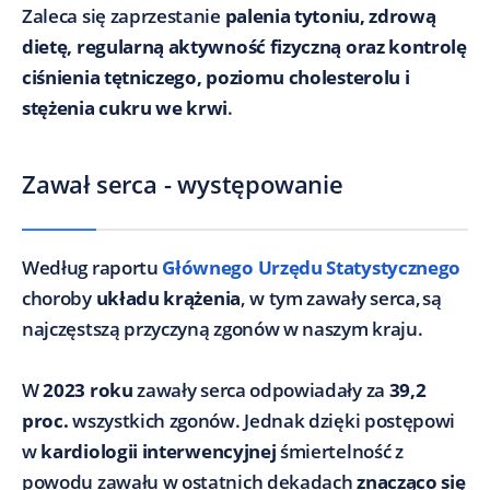
Zaleca się zaprzestanie
palenia tytoniu, zdrową
dietę, regularną aktywność fizyczną oraz kontrolę
ciśnienia tętniczego, poziomu cholesterolu i
stężenia cukru we krwi
.
Zawał serca - występowanie
Według raportu
Głównego Urzędu Statystycznego
choroby
układu krążenia
, w tym zawały serca, są
najczęstszą przyczyną zgonów w naszym kraju.
W
2023 roku
zawały serca odpowiadały za
39,2
proc.
wszystkich zgonów. Jednak dzięki postępowi
w
kardiologii interwencyjnej
śmiertelność z
powodu zawału w ostatnich dekadach
znacząco się