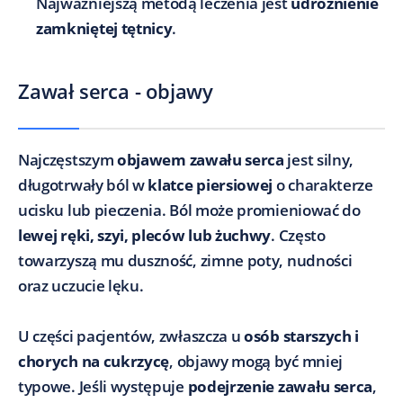
Najważniejszą metodą leczenia jest
udrożnienie
zamkniętej tętnicy
.
Zawał serca - objawy
Najczęstszym
objawem zawału serca
jest silny,
długotrwały ból w
klatce piersiowej
o charakterze
ucisku lub pieczenia. Ból może promieniować do
lewej ręki, szyi, pleców lub żuchwy
. Często
towarzyszą mu duszność, zimne poty, nudności
oraz uczucie lęku.
U części pacjentów, zwłaszcza u
osób starszych i
chorych na cukrzycę
, objawy mogą być mniej
typowe. Jeśli występuje
podejrzenie zawału serca
,