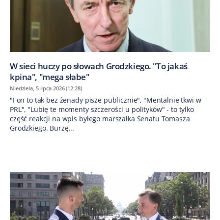
W sieci huczy po słowach Grodzkiego. "To jakaś
kpina", "mega słabe"
Niedziela, 5 lipca 2026 (12:28)
"I on to tak bez żenady pisze publicznie", "Mentalnie tkwi w
PRL", "Lubię te momenty szczerości u polityków" - to tylko
część reakcji na wpis byłego marszałka Senatu Tomasza
Grodzkiego. Burzę...