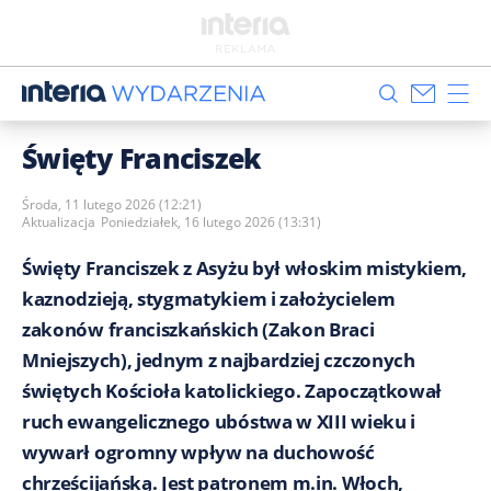
Święty Franciszek
Środa, 11 lutego 2026 (12:21)
Aktualizacja
Poniedziałek, 16 lutego 2026 (13:31)
Święty Franciszek z Asyżu był włoskim mistykiem,
kaznodzieją, stygmatykiem i założycielem
zakonów franciszkańskich (Zakon Braci
Mniejszych), jednym z najbardziej czczonych
świętych Kościoła katolickiego. Zapoczątkował
ruch ewangelicznego ubóstwa w XIII wieku i
wywarł ogromny wpływ na duchowość
chrześcijańską. Jest patronem m.in. Włoch,