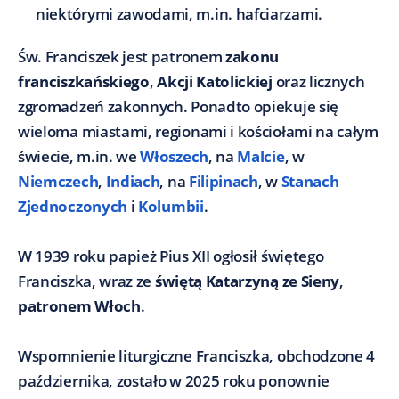
niektórymi zawodami, m.in. hafciarzami.
Św. Franciszek jest patronem
zakonu
franciszkańskiego
,
Akcji Katolickiej
oraz licznych
zgromadzeń zakonnych. Ponadto opiekuje się
wieloma miastami, regionami i kościołami na całym
świecie, m.in. we
Włoszech
, na
Malcie
, w
Niemczech
,
Indiach
, na
Filipinach
, w
Stanach
Zjednoczonych
i
Kolumbii
.
W 1939 roku papież Pius XII ogłosił świętego
Franciszka, wraz ze
świętą Katarzyną ze Sieny
,
patronem Włoch
.
Wspomnienie liturgiczne Franciszka, obchodzone 4
października, zostało w 2025 roku ponownie