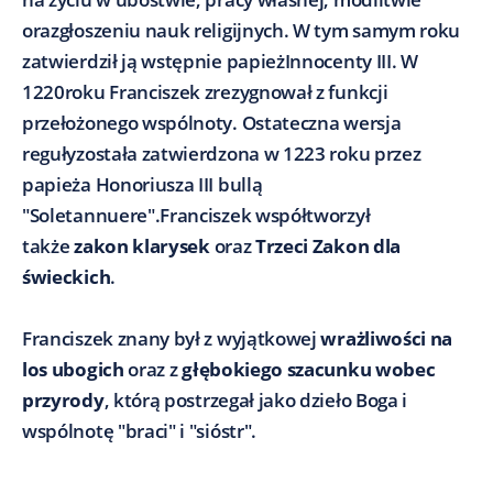
orazgłoszeniu nauk religijnych. W tym samym roku
zatwierdził ją wstępnie papieżInnocenty III. W
1220roku Franciszek zrezygnował z funkcji
przełożonego wspólnoty. Ostateczna wersja
regułyzostała zatwierdzona w 1223 roku przez
papieża Honoriusza III bullą
"Soletannuere".Franciszek współtworzył
także
zakon klarysek
oraz
Trzeci Zakon dla
świeckich
.
Franciszek znany był z wyjątkowej
wrażliwości na
los ubogich
oraz z
głębokiego szacunku wobec
przyrody
, którą postrzegał jako dzieło Boga i
wspólnotę "braci" i "sióstr".