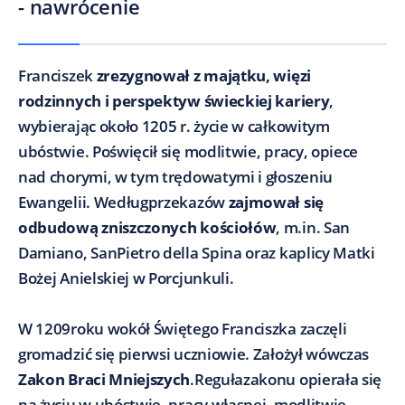
- nawrócenie
Franciszek
zrezygnował z majątku, więzi
rodzinnych i perspektyw świeckiej kariery
,
wybierając około 1205 r. życie w całkowitym
ubóstwie. Poświęcił się modlitwie, pracy, opiece
nad chorymi, w tym trędowatymi i głoszeniu
Ewangelii. Wedługprzekazów
zajmował się
odbudową zniszczonych kościołów
, m.in. San
Damiano, SanPietro della Spina oraz kaplicy Matki
Bożej Anielskiej w Porcjunkuli.
W 1209roku wokół Świętego Franciszka zaczęli
gromadzić się pierwsi uczniowie. Założył
wówczas
Zakon Braci Mniejszych
.Regułazakonu opierała się
na życiu w ubóstwie, pracy własnej, modlitwie