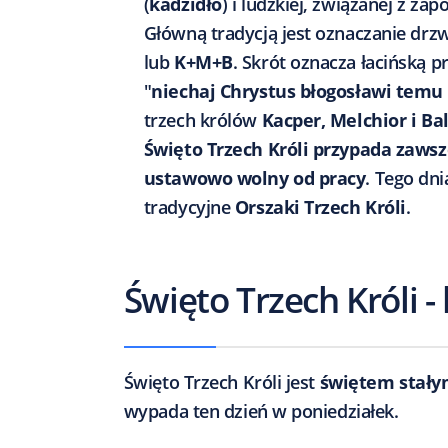
(
kadzidło
) i ludzkiej, związanej z za
Główną tradycją jest oznaczanie dr
lub
K+M+B
. Skrót oznacza łacińską 
"
niechaj Chrystus błogosławi tem
trzech królów
Kacper, Melchior i Ba
Święto Trzech Króli przypada zawsz
ustawowo wolny od pracy
. Tego dn
tradycyjne
Orszaki Trzech Króli
.
Święto Trzech Króli -
Święto Trzech Króli jest
świętem stał
wypada ten dzień w poniedziałek.