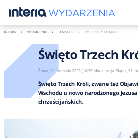
INTERIA
WYDARZENIA
TEMATY S
ŚWIĘTO TRZECH KRÓLI
Święto Trzech Kró
Środa, 19 listopada 2025 (10:36)
Aktualizacja
Piątek, 21 li
Święto Trzech Króli, zwane też Obja
Wschodu u nowo narodzonego Jezusa C
chrześcijańskich.