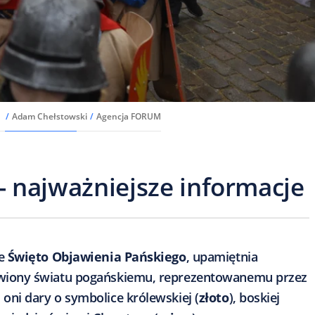
i
/
Adam Chełstowski
/
Agencja FORUM
 - najważniejsze informacje
ie
Święto Objawienia Pańskiego
, upamiętnia
awiony światu pogańskiemu, reprezentowanemu przez
li oni dary o symbolice królewskiej (
złoto
), boskiej