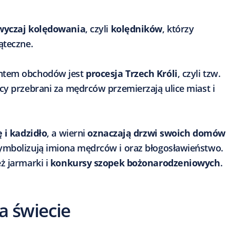
wyczaj kolędowania
, czyli
kolędników
, którzy
ąteczne.
entem obchodów jest
procesja Trzech Króli
, czyli tzw.
cy przebrani za mędrców przemierzają ulice miast i
ę i kadzidło
, a wierni
oznaczają drzwi swoich domów
symbolizują imiona mędrców i oraz błogosławieństwo.
ż jarmarki i
konkursy szopek bożonarodzeniowych
.
a świecie