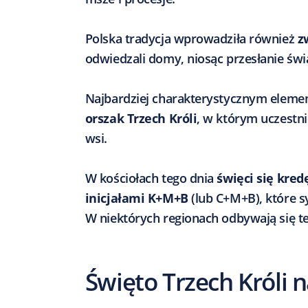
Polska tradycja wprowadziła również
z
odwiedzali domy, niosąc przesłanie świ
Najbardziej charakterystycznym elem
orszak Trzech Króli
, w którym uczestni
wsi.
W kościołach tego dnia
święci się kred
inicjałami K+M+B
(lub C+M+B), które 
W niektórych regionach odbywają się te
Święto Trzech Króli n