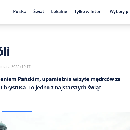
Polska
Świat
Lokalne
Tylko w Interii
Wybory pr
li
stopada 2025 (10:17)
wieniem Pańskim, upamiętnia wizytę mędrców ze
hrystusa. To jedno z najstarszych świąt