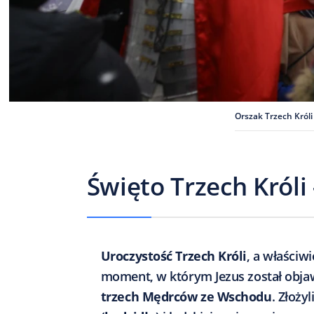
Orszak Trzech Król
Święto Trzech Króli
Uroczystość Trzech Króli
, a właściw
moment, w którym Jezus został obj
trzech Mędrców ze Wschodu
. Złoży