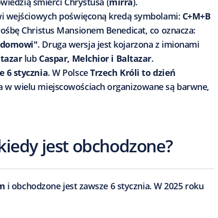
powiedzią śmierci Chrystusa (
mirra
).
zwi wejściowych poświęconą kredą symbolami:
C+M+B
prośbę Christus Mansionem Benedicat, co oznacza:
u domowi"
. Druga wersja jest kojarzona z imionami
ltazar
lub
Caspar, Melchior i Baltazar
.
e 6 stycznia
. W Polsce
Trzech Króli to dzień
ia w wielu miejscowościach organizowane są barwne,
 kiedy jest obchodzone?
ym
i obchodzone jest zawsze 6 stycznia. W 2025 roku