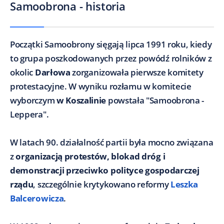
Samoobrona - historia
Początki Samoobrony sięgają lipca 1991 roku, kiedy
to grupa poszkodowanych przez powódź rolników z
okolic
Darłowa
zorganizowała pierwsze komitety
protestacyjne. W wyniku rozłamu w komitecie
wyborczym
w Koszalinie
powstała "Samoobrona -
Leppera".
W latach 90. działalność partii była mocno związana
z
organizacją protestów, blokad dróg i
demonstracji przeciwko polityce gospodarczej
rządu
, szczególnie krytykowano reformy
Leszka
Balcerowicza
.