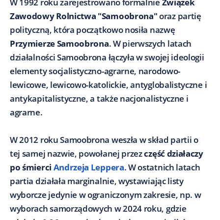
W 1992 roku zarejestrowano formalnie
Związek
Zawodowy Rolnictwa "Samoobrona"
oraz partię
polityczną, która początkowo nosiła nazwę
Przymierze Samoobrona
. W pierwszych latach
działalności Samoobrona łączyła w swojej ideologii
elementy socjalistyczno-agrarne, narodowo-
lewicowe, lewicowo-katolickie, antyglobalistyczne i
antykapitalistyczne, a także nacjonalistyczne i
agrarne.
W 2012 roku Samoobrona weszła w skład partii o
tej samej nazwie, powołanej przez
część działaczy
po śmierci
Andrzeja Leppera
. W ostatnich latach
partia działała marginalnie, wystawiając listy
wyborcze jedynie w ograniczonym zakresie, np. w
wyborach samorządowych w 2024 roku, gdzie