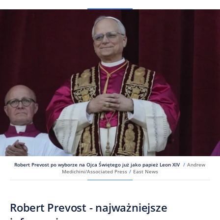
Robert Prevost po wyborze na Ojca Świętego już jako papież Leon XIV
/
Andrew
Medichini/Associated Press
/
East News
Robert Prevost - najważniejsze