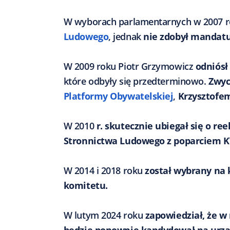
W wyborach parlamentarnych w 2007 
Ludowego
, jednak
nie zdobył mandatu
W 2009 roku Piotr Grzymowicz
odniósł
które odbyły się przedterminowo.
Zwyci
Platformy Obywatelskiej
,
Krzysztofe
W 2010
r. skutecznie ubiegał się o ree
Stronnictwa Ludowego z poparciem 
W 2014 i 2018 roku
został wybrany na 
komitetu.
W lutym 2024 roku
zapowiedział, że 