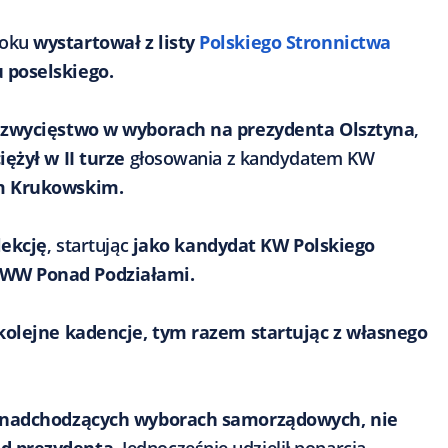
roku
wystartował z listy
Polskiego Stronnictwa
 poselskiego.
 zwycięstwo w wyborach na prezydenta Olsztyna
,
ężył w II turze
głosowania z kandydatem KW
m Krukowskim.
lekcję
, startując
jako kandydat KW Polskiego
KWW Ponad Podziałami.
kolejne kadencje, tym razem startując z własnego
w nadchodzących wyborach samorządowych, nie