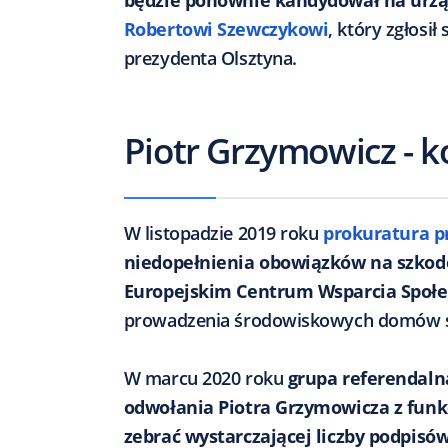
będzie ponownie kandydował na urzą
Robertowi Szewczykowi
, który zgłosi
prezydenta Olsztyna.
Piotr Grzymowicz - 
W listopadzie 2019 roku
prokuratura p
niedopełnienia obowiązków na szko
Europejskim Centrum Wsparcia Społe
prowadzenia środowiskowych domów
W marcu 2020 roku
grupa referendal
odwołania Piotra Grzymowicza z funkcj
zebrać wystarczającej liczby podpisó