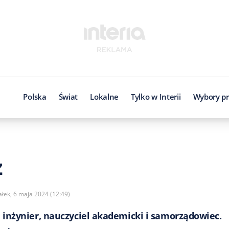
Polska
Świat
Lokalne
Tylko w Interii
Wybory pr
z
ałek, 6 maja 2024 (12:49)
 inżynier, nauczyciel akademicki i samorządowiec.