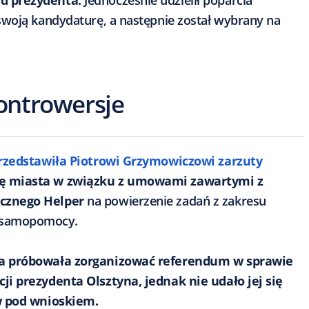
d prezydenta.
Jednocześnie udzielił poparcia
ł swoją kandydaturę, a następnie został wybrany na
kontrowersje
rzedstawiła Piotrowi Grzymowiczowi zarzuty
dę miasta w związku z umowami zawartymi z
cznego Helper
na powierzenie zadań z zakresu
 samopomocy.
na próbowała zorganizować referendum w sprawie
i prezydenta Olsztyna, jednak nie udało jej się
w pod wnioskiem.