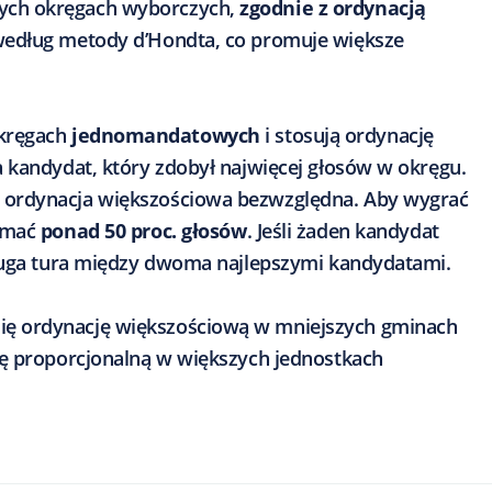
ych okręgach wyborczych,
zgodnie z ordynacją
 według metody d’Hondta, co promuje większe
kręgach
jednomandatowych
i stosują ordynację
 kandydat, który zdobył najwięcej głosów w okręgu.
 ordynacja większościowa bezwzględna. Aby wygrać
zymać
ponad 50 proc. głosów
. Jeśli żaden kandydat
druga tura między dwoma najlepszymi kandydatami.
się ordynację większościową w mniejszych gminach
ję proporcjonalną w większych jednostkach