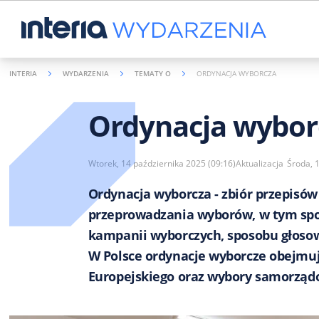
INTERIA
WYDARZENIA
TEMATY O
ORDYNACJA WYBORCZA
Ordynacja wybor
Wtorek, 14 października 2025 (09:16)
Aktualizacja
Środa, 
Ordynacja wyborcza - zbiór przepisów
przeprowadzania wyborów, w tym spo
kampanii wyborczych, sposobu głoso
W Polsce ordynacje wyborcze obejmu
Europejskiego oraz wybory samorządo