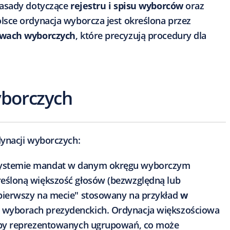
zasady dotyczące
rejestru i spisu wyborców
oraz
sce ordynacja wyborcza jest określona przez
wach wyborczych
, które precyzują procedury dla
yborczych
ynacji wyborczych:
ystemie mandat w danym okręgu wyborczym
reśloną większość głosów (bezwzględną lub
"pierwszy na mecie" stosowany na przykład
w
 wyborach prezydenckich. Ordynacja większościowa
czby reprezentowanych ugrupowań, co może