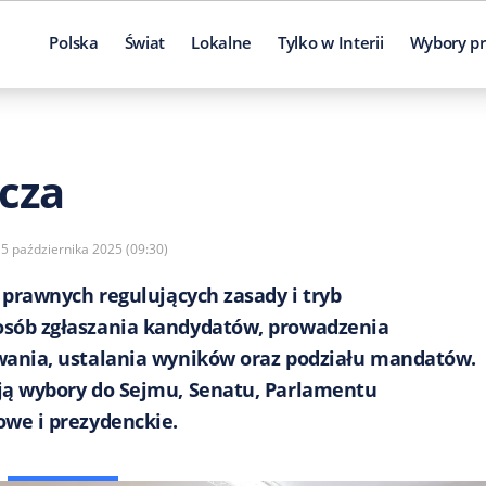
Polska
Świat
Lokalne
Tylko w Interii
Wybory pr
cza
15 października 2025 (09:30)
 prawnych regulujących zasady i tryb
sób zgłaszania kandydatów, prowadzenia
wania, ustalania wyników oraz podziału mandatów.
ją wybory do Sejmu, Senatu, Parlamentu
we i prezydenckie.​