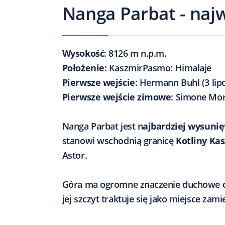
Nanga Parbat - naj
Wysokość
: 8126 m n.p.m.
Położenie
: KaszmirPasmo: Himalaje
Pierwsze wejście
: Hermann Buhl (3 lipc
Pierwsze wejście zimowe
: Simone Mor
Nanga Parbat jest n
ajbardziej wysuni
stanowi wschodnią granicę
Kotliny Kas
Astor.
Góra ma ogromne znaczenie duchowe dl
jej szczyt traktuje się jako miejsce za