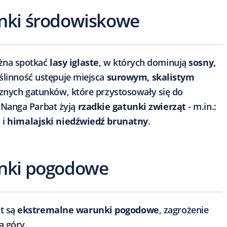
unki środowiskowe
żna spotkać
lasy iglaste
, w których dominują
sosny,
ślinność ustępuje miejsca
surowym, skalistym
icznych gatunków, które przystosowały się do
 Nanga Parbat żyją
rzadkie gatunki zwierząt
- m.in.:
 i
himalajski niedźwiedź brunatny
.
unki pogodowe
t są
ekstremalne warunki pogodowe
, zagrożenie
a góry.