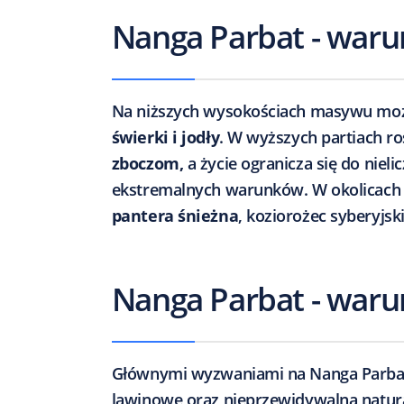
Nanga Parbat - war
Na niższych wysokościach masywu mo
świerki i jodły
. W wyższych partiach ro
zboczom,
a życie ogranicza się do niel
ekstremalnych warunków. W okolicach
pantera śnieżna
, koziorożec syberyjski
Nanga Parbat - war
Głównymi wyzwaniami na Nanga Parba
lawinowe oraz nieprzewidywalna natur