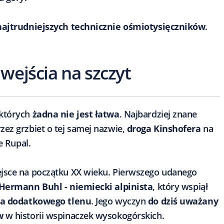
najtrudniejszych technicznie ośmiotysięczników
.
wejścia na szczyt
 których
żadna nie jest łatwa
. Najbardziej znane
zez grzbiet o tej samej nazwie,
droga Kinshofera
na
e Rupal.
jsce na początku XX wieku. Pierwszego udanego
Hermann Buhl - niemiecki alpinista
, który wspiął
ia dodatkowego tlenu
. Jego wyczyn
do dziś uważany
w
w historii wspinaczek wysokogórskich.