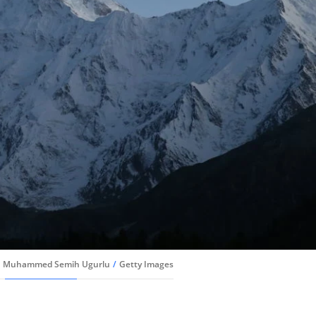
Muhammed Semih Ugurlu
/
Getty Images