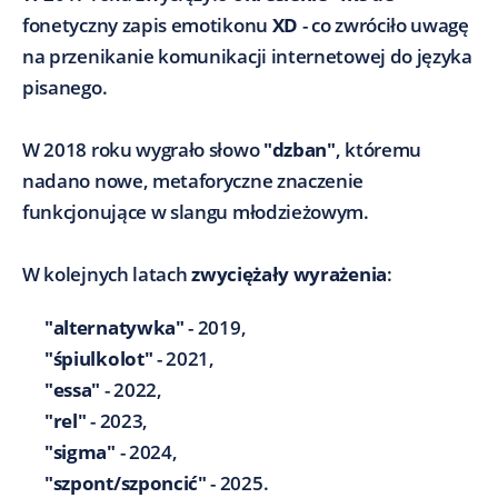
fonetyczny zapis emotikonu
XD
- co zwróciło uwagę
na przenikanie komunikacji internetowej do języka
pisanego.
W 2018 roku wygrało słowo
"dzban"
, któremu
nadano nowe, metaforyczne znaczenie
funkcjonujące w slangu młodzieżowym.
W kolejnych latach
zwyciężały wyrażenia
:
"alternatywka"
- 2019,
"śpiulkolot"
- 2021,
"essa"
- 2022,
"rel"
- 2023,
"sigma"
- 2024,
"szpont/szponcić"
- 2025.