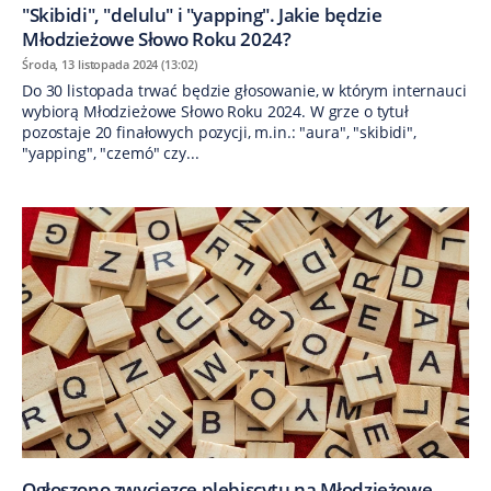
"Skibidi", "delulu" i "yapping". Jakie będzie
Młodzieżowe Słowo Roku 2024?
Środa, 13 listopada 2024 (13:02)
Do 30 listopada trwać będzie głosowanie, w którym internauci
wybiorą Młodzieżowe Słowo Roku 2024. W grze o tytuł
pozostaje 20 finałowych pozycji, m.in.: "aura", "skibidi",
"yapping", "czemó" czy...
Ogłoszono zwycięzcę plebiscytu na Młodzieżowe