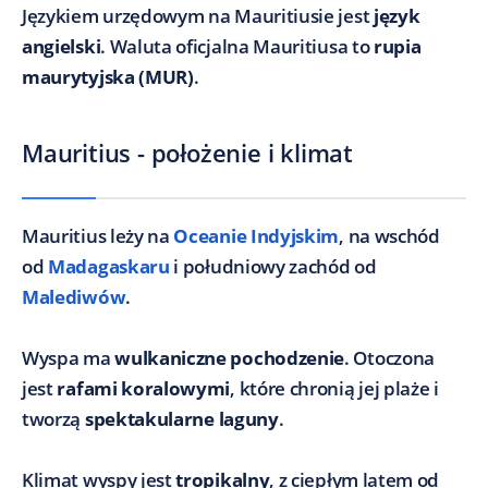
Językiem urzędowym na Mauritiusie jest
język
angielski
. Waluta oficjalna Mauritiusa to
rupia
maurytyjska (MUR)
.
Mauritius - położenie i klimat
Mauritius leży na
Oceanie Indyjskim
, na wschód
od
Madagaskaru
i południowy zachód od
Malediwów
.
Wyspa ma
wulkaniczne pochodzenie
. Otoczona
jest
rafami koralowymi
, które chronią jej plaże i
tworzą
spektakularne laguny
.
Klimat wyspy jest
tropikalny
, z ciepłym latem od