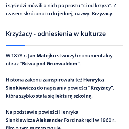
i sąsiedzi mówili o nich po prostu "ci od krzyża". Z
czasem skrócono to do jednej, nazwy:
Krzyżacy
.
Krzyżacy - odniesienia w kulturze
W 1878 r.
Jan Matejko
stworzył monumentalny
obraz
"Bitwa pod Grunwaldem"
.
Historia zakonu zainspirowała też
Henryka
Sienkiewicza
do napisania powieści
"Krzyżacy"
,
która szybko stała się
lekturą szkolną
.
Na podstawie powieści Henryka
Sienkiewicza
Aleksander Ford
nakręcił w 1960 r.
film o tym samym tytule.