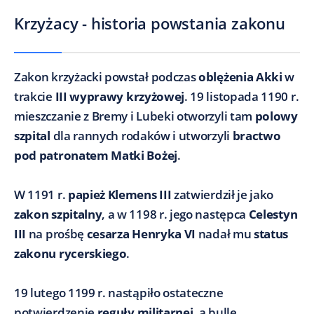
Krzyżacy - historia powstania zakonu
Zakon krzyżacki powstał podczas
oblężenia Akki
w
trakcie
III wyprawy krzyżowej
. 19 listopada 1190 r.
mieszczanie z Bremy i Lubeki otworzyli tam
polowy
szpital
dla rannych rodaków i utworzyli
bractwo
pod patronatem Matki Bożej
.
W 1191 r.
papież Klemens III
zatwierdził je jako
zakon szpitalny
, a w 1198 r. jego następca
Celestyn
III
na prośbę
cesarza Henryka VI
nadał mu
status
zakonu rycerskiego
.
19 lutego 1199 r. nastąpiło ostateczne
potwierdzenie
reguły militarnej
, a bullę