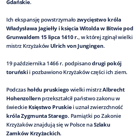
Gdańskie
.
Ich ekspansję powstrzymało
zwycięstwo króla
Władysława Jagiełły i księcia Witolda w Bitwie pod
Grunwaldem 15 lipca 1410 r.
, w której zginął wielki
mistrz Krzyżaków
Ulrich von Jungingen
.
19 października 1466 r. podpisano
drugi pokój
toruński
i pozbawiono Krzyżaków części ich ziem.
Podczas
hołdu pruskiego
wielki mistrz
Albrecht
Hohenzollern
przekształcił państwo zakonu w
świeckie
Księstwo Pruskie
i uznał zwierzchność
króla Zygmunta Starego
. Pamiątki po Zakonie
Krzyżaków znajdują się w Polsce na
Szlaku
Zamków Krzyżackich
.