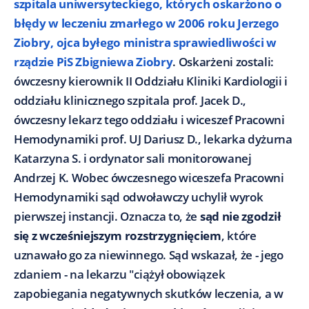
szpitala uniwersyteckiego, których oskarżono o
błędy w leczeniu zmarłego w 2006 roku Jerzego
Ziobry, ojca byłego ministra sprawiedliwości w
rządzie PiS Zbigniewa Ziobry
. Oskarżeni zostali:
ówczesny kierownik II Oddziału Kliniki Kardiologii i
oddziału klinicznego szpitala prof. Jacek D.,
ówczesny lekarz tego oddziału i wiceszef Pracowni
Hemodynamiki prof. UJ Dariusz D., lekarka dyżurna
Katarzyna S. i ordynator sali monitorowanej
Andrzej K. Wobec ówczesnego wiceszefa Pracowni
Hemodynamiki sąd odwoławczy uchylił wyrok
pierwszej instancji. Oznacza to, że
sąd nie zgodził
się z wcześniejszym rozstrzygnięciem
, które
uznawało go za niewinnego. Sąd wskazał, że - jego
zdaniem - na lekarzu "ciążył obowiązek
zapobiegania negatywnych skutków leczenia, a w