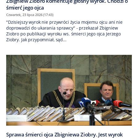
Zbigniew Ziobro komentuje głośny wyrok. Chodzi o
śmierć jego ojca
Czwartek, 23 lipca 2026 (17:43)
"Dzisiejszy wyrok nie przywróci życia mojemu ojcu ani nie
doprowadzi do ukarania sprawcy" - przekazał Zbigniew
Ziobro po publikacji wyroku ws. śmierci jego ojca Jerzego
Ziobry. Jak przypomniał, sąd...
Sprawa śmierci ojca Zbigniewa Ziobry. Jest wyrok